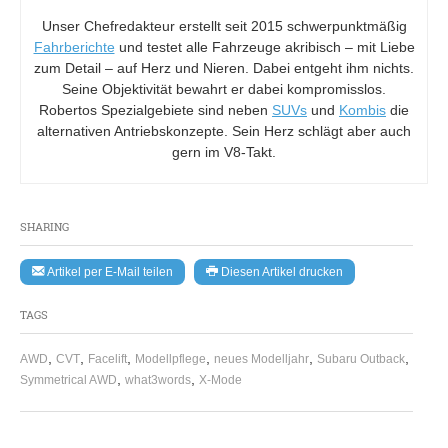
Unser Chefredakteur erstellt seit 2015 schwerpunktmäßig
Fahrberichte
und testet alle Fahrzeuge akribisch – mit Liebe
zum Detail – auf Herz und Nieren. Dabei entgeht ihm nichts.
Seine Objektivität bewahrt er dabei kompromisslos.
Robertos Spezialgebiete sind neben
SUVs
und
Kombis
die
alternativen Antriebskonzepte. Sein Herz schlägt aber auch
gern im V8-Takt.
SHARING
Artikel per E-Mail teilen
Diesen Artikel drucken
TAGS
,
,
,
,
,
,
AWD
CVT
Facelift
Modellpflege
neues Modelljahr
Subaru Outback
,
,
Symmetrical AWD
what3words
X-Mode