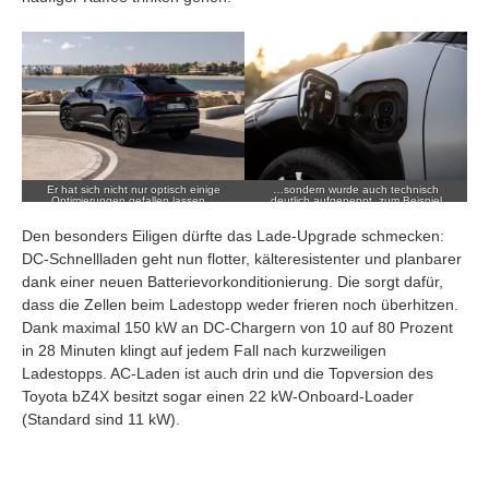
Er hat sich nicht nur optisch einige
…sondern wurde auch technisch
Optimierungen gefallen lassen…
deutlich aufgepeppt, zum Beispiel
durch schnellere Ladezeiten.
Den besonders Eiligen dürfte das Lade-Upgrade schmecken:
DC-Schnellladen geht nun flotter, kälteresistenter und planbarer
dank einer neuen Batterievorkonditionierung. Die sorgt dafür,
dass die Zellen beim Ladestopp weder frieren noch überhitzen.
Dank maximal 150 kW an DC-Chargern von 10 auf 80 Prozent
in 28 Minuten klingt auf jedem Fall nach kurzweiligen
Ladestopps. AC-Laden ist auch drin und die Topversion des
Toyota bZ4X besitzt sogar einen 22 kW-Onboard-Loader
(Standard sind 11 kW).