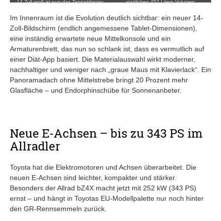
14 Zoll groß ist nun das Zentraldisplay
stattlichen 452 Litern Volumen.
im
Crossover
.
Im Innenraum ist die Evolution deutlich sichtbar: ein neuer 14-
Zoll-Bildschirm (endlich angemessene Tablet-Dimensionen),
eine inständig erwartete neue Mittelkonsole und ein
Armaturenbrett, das nun so schlank ist, dass es vermutlich auf
einer Diät-App basiert. Die Materialauswahl wirkt moderner,
nachhaltiger und weniger nach „graue Maus mit Klavierlack“. Ein
Panoramadach ohne Mittelstrebe bringt 20 Prozent mehr
Glasfläche – und Endorphinschübe für Sonnenanbeter.
Neue E-Achsen – bis zu 343 PS im
Allradler
Toyota hat die Elektromotoren und Achsen überarbeitet. Die
neuen E-Achsen sind leichter, kompakter und stärker.
Besonders der Allrad bZ4X macht jetzt mit 252 kW (343 PS)
ernst – und hängt in Toyotas EU-Modellpalette nur noch hinter
den GR-Rennsemmeln zurück.