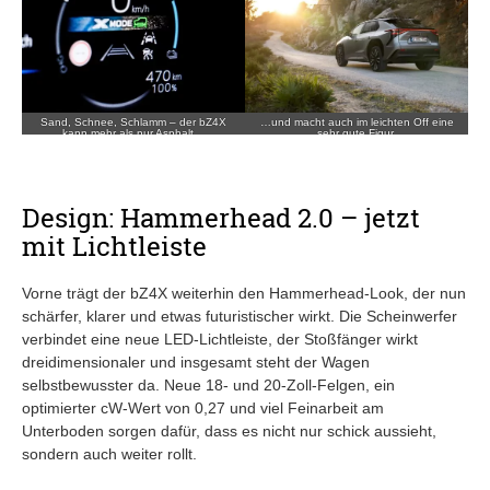
Sand, Schnee, Schlamm – der bZ4X
…und macht auch im leichten Off eine
kann mehr als nur Asphalt…
sehr gute Figur.
Design: Hammerhead 2.0 – jetzt
mit Lichtleiste
Vorne trägt der bZ4X weiterhin den Hammerhead-Look, der nun
schärfer, klarer und etwas futuristischer wirkt. Die Scheinwerfer
verbindet eine neue LED-Lichtleiste, der Stoßfänger wirkt
dreidimensionaler und insgesamt steht der Wagen
selbstbewusster da. Neue 18- und 20-Zoll-Felgen, ein
optimierter cW-Wert von 0,27 und viel Feinarbeit am
Unterboden sorgen dafür, dass es nicht nur schick aussieht,
sondern auch weiter rollt.