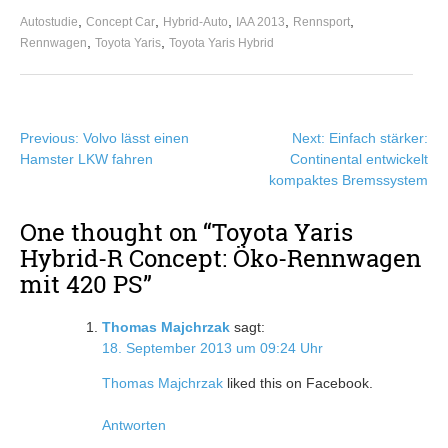
,
,
,
,
,
Autostudie
Concept Car
Hybrid-Auto
IAA 2013
Rennsport
,
,
Rennwagen
Toyota Yaris
Toyota Yaris Hybrid
Beitragsnavigation
Previous:
Volvo lässt einen
Next:
Einfach stärker:
Hamster LKW fahren
Continental entwickelt
kompaktes Bremssystem
One thought on “
Toyota Yaris
Hybrid-R Concept: Öko-Rennwagen
mit 420 PS
”
Thomas Majchrzak
sagt:
18. September 2013 um 09:24 Uhr
Thomas Majchrzak
liked this on Facebook.
Antworten