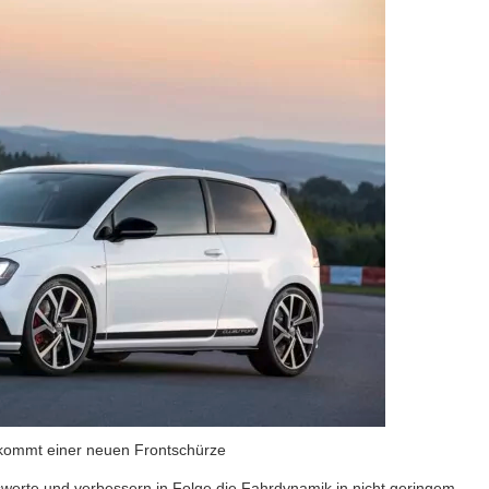
 kommt einer neuen Frontschürze
swerte und verbessern in Folge die Fahrdynamik in nicht geringem