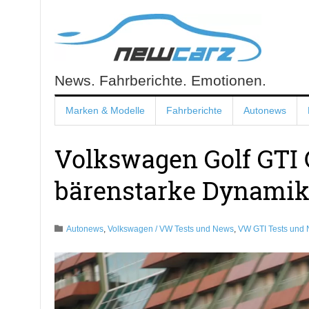
Skip
to
content
News. Fahrberichte. Emotionen.
NewCarz.de
Marken & Modelle
Fahrberichte
Autonews
Volkswagen Golf GTI 
bärenstarke Dynamik
Autonews
,
Volkswagen / VW Tests und News
,
VW GTI Tests und