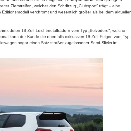
reiter Zierstreifen, welcher den Schriftzug „Clubsport“ trägt – eine
ditionsmodell verchromt und wesentlich größer als bei dem aktuelle
schmiedeten 18-Zoll-Leichtmetallrädern vom Typ „Belvedere“, welche
ional kann der Kunde die ebenfalls exklusiven 19-Zoll-Felgen vom Typ
Volkswagen sogar einen Satz straßenzugelassener Semi-Slicks im