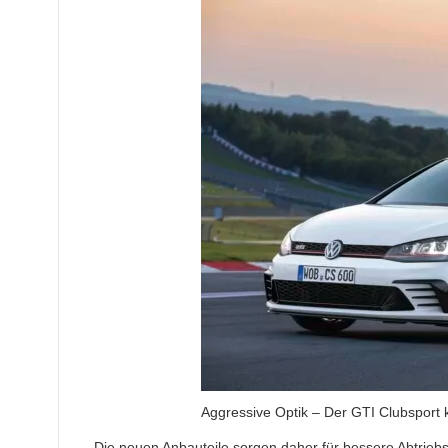
Aggressive Optik – Der GTI Clubsport
Die neuen Anbauteile sorgen daher für bessere Abtrieb