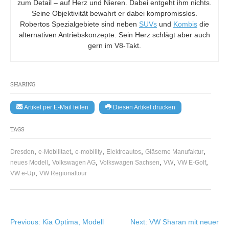
zum Detail – auf Herz und Nieren. Dabei entgeht ihm nichts.
Seine Objektivität bewahrt er dabei kompromisslos.
Robertos Spezialgebiete sind neben
SUVs
und
Kombis
die
alternativen Antriebskonzepte. Sein Herz schlägt aber auch
gern im V8-Takt.
SHARING
Artikel per E-Mail teilen
Diesen Artikel drucken
TAGS
,
,
,
,
,
Dresden
e-Mobilitaet
e-mobility
Elektroautos
Gläserne Manufaktur
,
,
,
,
,
neues Modell
Volkswagen AG
Volkswagen Sachsen
VW
VW E-Golf
,
VW e-Up
VW Regionaltour
Beitragsnavigation
Previous:
Kia Optima, Modell
Next:
VW Sharan mit neuer