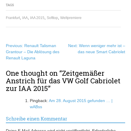
TAGS
,
,
,
,
Frankfurt
IAA
IAA 2015
Softtop
Weltpremiere
Beitragsnavigation
Previous:
Renault Talisman
Next:
Wenn weniger mehr ist –
Grantour – Die Ablösung des
das neue Smart Cabriolet
Renault Laguna
One thought on “
Zeitgemäßer
Anstrich für das VW Golf Cabriolet
zur IAA 2015
”
Pingback:
Am 28. August 2015 gefunden … |
wABss
Schreibe einen Kommentar
Deine E-Mail-Adresse wird nicht veröffentlicht.
Erforderliche