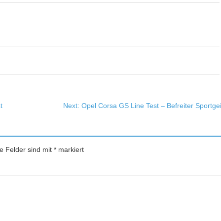
t
Next:
Opel Corsa GS Line Test – Befreiter Sportgei
he Felder sind mit
*
markiert