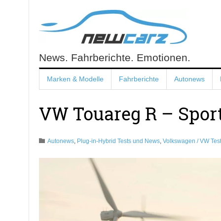
Skip
to
content
News. Fahrberichte. Emotionen.
NewCarz.de
Marken & Modelle
Fahrberichte
Autonews
VW Touareg R – Sport
Autonews
,
Plug-in-Hybrid Tests und News
,
Volkswagen / VW Tes