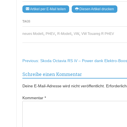
Artikel per E-Mail teilen
Diesen Artikel drucken
TAGS
,
,
,
,
neues Modell
PHEV
R-Modell
VW
VW Touareg R PHEV
Beitragsnavigation
Previous:
Skoda Octavia RS iV – Power dank Elektro-Boos
Schreibe einen Kommentar
Deine E-Mail-Adresse wird nicht veröffentlicht.
Erforderlic
Kommentar
*