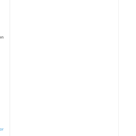
en
or