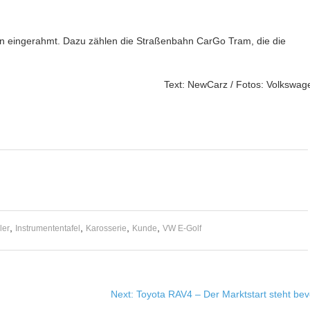
en eingerahmt. Dazu zählen die Straßenbahn CarGo Tram, die die
Text: NewCarz / Fotos: Volkswag
,
,
,
,
ler
Instrumententafel
Karosserie
Kunde
VW E-Golf
Next:
Toyota RAV4 – Der Marktstart steht bev