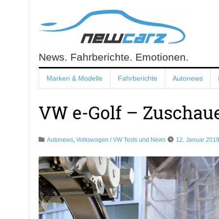
Skip
to
content
News. Fahrberichte. Emotionen.
NewCarz.de
Marken & Modelle
Fahrberichte
Autonews
VW e-Golf – Zuschau
Autonews
,
Volkswagen / VW Tests und News
12. Januar 201