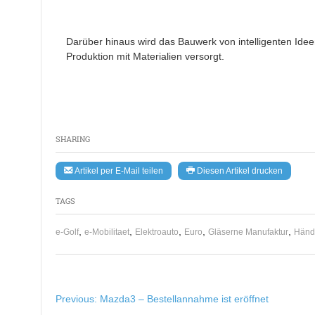
Darüber hinaus wird das Bauwerk von intelligenten Ide
Produktion mit Materialien versorgt.
SHARING
Artikel per E-Mail teilen
Diesen Artikel drucken
TAGS
,
,
,
,
,
e-Golf
e-Mobilitaet
Elektroauto
Euro
Gläserne Manufaktur
Händ
Beitragsnavigation
Previous:
Mazda3 – Bestellannahme ist eröffnet