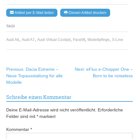
Artikel per E-Mail teilen
Diesen Artikel drucken
TAGS
,
,
,
,
,
Audi A6
Audi A7
Audi Virtual Cockpit
Facelift
Modellpflege
S-Line
Beitragsnavigation
Previous:
Dacia Extreme –
Next:
eFlux e-Chopper One –
Neue Topausstattung für alle
Born to be noiseless
Modelle
Schreibe einen Kommentar
Deine E-Mail-Adresse wird nicht veröffentlicht.
Erforderliche
Felder sind mit
*
markiert
Kommentar
*