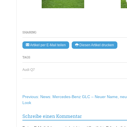
SHARING
Artikel per E-Mail teilen
Diesen Artikel drucken
TAGS
Audi Q7
Beitragsnavigation
Previous:
News: Mercedes-Benz GLC – Neuer Name, neu
Look
Schreibe einen Kommentar