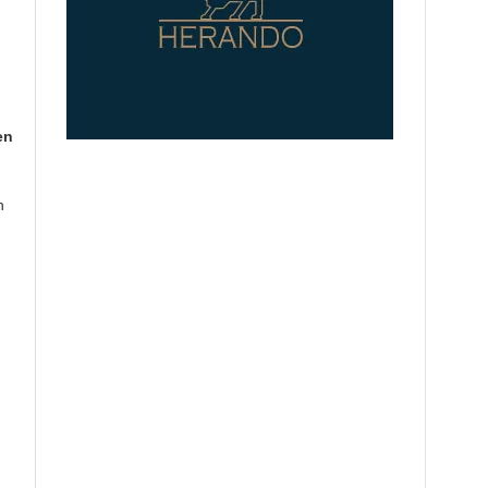
en
h
n