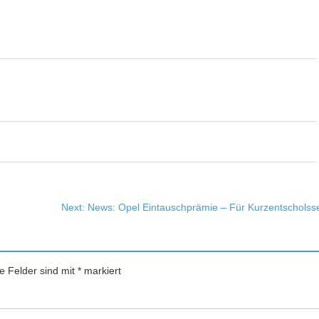
Next:
News: Opel Eintauschprämie – Für Kurzentscholss
he Felder sind mit
*
markiert