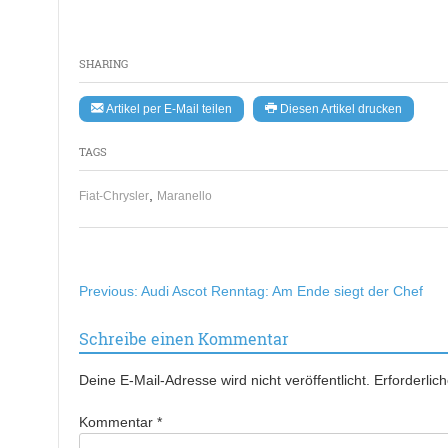
SHARING
Artikel per E-Mail teilen
Diesen Artikel drucken
TAGS
,
Fiat-Chrysler
Maranello
Beitragsnavigation
Previous:
Audi Ascot Renntag: Am Ende siegt der Chef
Schreibe einen Kommentar
Deine E-Mail-Adresse wird nicht veröffentlicht.
Erforderlic
Kommentar
*