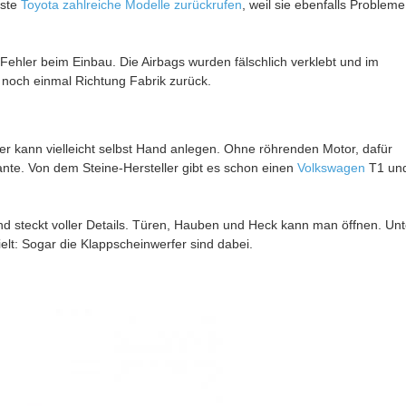
sste
Toyota zahlreiche Modelle zurückrufen
, weil sie ebenfalls Probleme
Fehler beim Einbau. Die Airbags wurden fälschlich verklebt und im
t noch einmal Richtung Fabrik zurück.
 der kann vielleicht selbst Hand anlegen. Ohne röhrenden Motor, dafür
ante. Von dem Steine-Hersteller gibt es schon einen
Volkswagen
T1 un
und steckt voller Details. Türen, Hauben und Heck kann man öffnen. Unt
lt: Sogar die Klappscheinwerfer sind dabei.