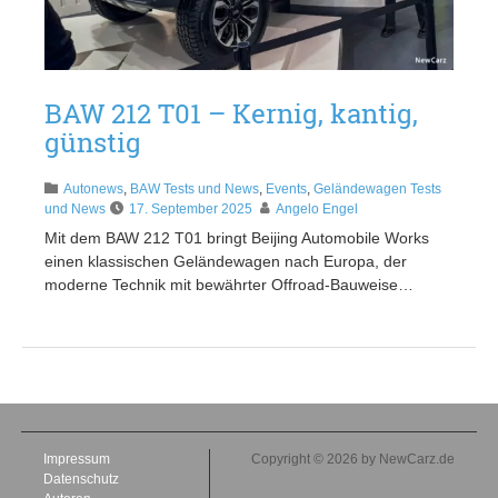
BAW 212 T01 – Kernig, kantig,
günstig
Autonews
,
BAW Tests und News
,
Events
,
Geländewagen Tests
und News
17. September 2025
Angelo Engel
Mit dem BAW 212 T01 bringt Beijing Automobile Works
einen klassischen Geländewagen nach Europa, der
moderne Technik mit bewährter Offroad-Bauweise…
Impressum
Copyright © 2026 by NewCarz.de
Datenschutz