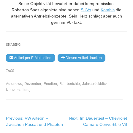
Seine Objektivität bewahrt er dabei kompromisslos.
Robertos Spezialgebiete sind neben
SUVs
und
Kombis
die
alternativen Antriebskonzepte. Sein Herz schlägt aber auch
gern im V8-Takt.
SHARING
Artikel per E-Mail teilen
Diesen Artikel drucken
TAGS
,
,
,
,
,
Autonews
Dezember
Emotion
Fahrberichte
Jahresrückblick
Neuvorstellung
Beitragsnavigation
Previous:
VW Arteon –
Next:
Im Dauertest – Chevrolet
Zwischen Passat und Phaeton
Camaro Convertible V8