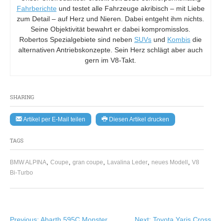
Fahrberichte
und testet alle Fahrzeuge akribisch – mit Liebe
zum Detail – auf Herz und Nieren. Dabei entgeht ihm nichts.
Seine Objektivität bewahrt er dabei kompromisslos.
Robertos Spezialgebiete sind neben
SUVs
und
Kombis
die
alternativen Antriebskonzepte. Sein Herz schlägt aber auch
gern im V8-Takt.
SHARING
Artikel per E-Mail teilen
Diesen Artikel drucken
TAGS
,
,
,
,
,
BMW ALPINA
Coupe
gran coupe
Lavalina Leder
neues Modell
V8
Bi-Turbo
Beitragsnavigation
Previous:
Abarth 595C Monster
Next:
Toyota Yaris Cross