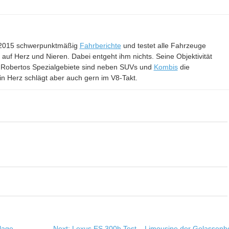
it 2015 schwerpunktmäßig
Fahrberichte
und testet alle Fahrzeuge
– auf Herz und Nieren. Dabei entgeht ihm nichts. Seine Objektivität
 Robertos Spezialgebiete sind neben SUVs und
Kombis
die
in Herz schlägt aber auch gern im V8-Takt.
lage
Next:
Lexus ES 300h Test – Limousine der Gelassenhe