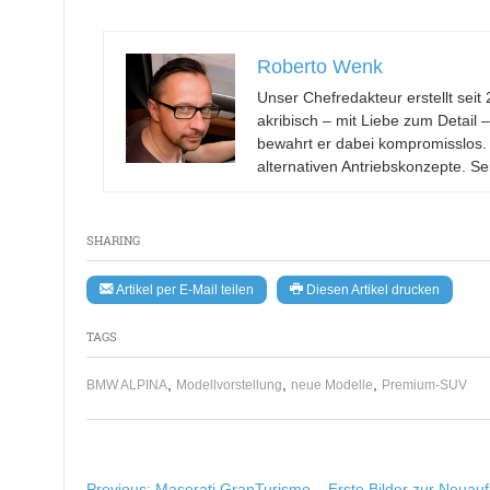
Roberto Wenk
Unser Chefredakteur erstellt se
akribisch – mit Liebe zum Detail 
bewahrt er dabei kompromisslos.
alternativen Antriebskonzepte. Se
SHARING
Artikel per E-Mail teilen
Diesen Artikel drucken
TAGS
,
,
,
BMW ALPINA
Modellvorstellung
neue Modelle
Premium-SUV
Previous:
Maserati GranTurismo – Erste Bilder zur Neuauf