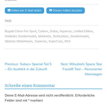
Artikel per E-Mail teilen
Diesen Artikel drucken
TAGS
,
,
,
,
,
Bugatti Chiron Pur Sport
Carbon
Dubai
Hypercar
Limited Edition
,
,
,
,
limitiertes Sondermodell
Molsheim
Sichtcarbon
Sondermodell
,
,
,
Stephan Winkelmann
Supercar
SuperCarz
W16
Beitragsnavigation
Previous:
Subaru Special Teil 5
Next:
Mitsubishi Space Star
– Ein Ausblick in die Zukunft
Facelift Test – Renovierter
Kleinwagen
Schreibe einen Kommentar
Deine E-Mail-Adresse wird nicht veröffentlicht.
Erforderliche
Felder sind mit
*
markiert