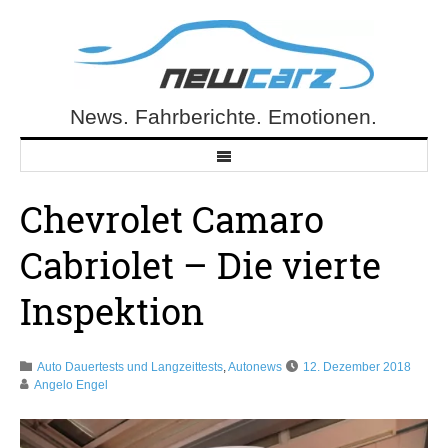
Skip
to
content
News. Fahrberichte. Emotionen.
NewCarz.de
Chevrolet Camaro
Cabriolet – Die vierte
Inspektion
Auto Dauertests und Langzeittests
,
Autonews
12. Dezember 2018
Angelo Engel