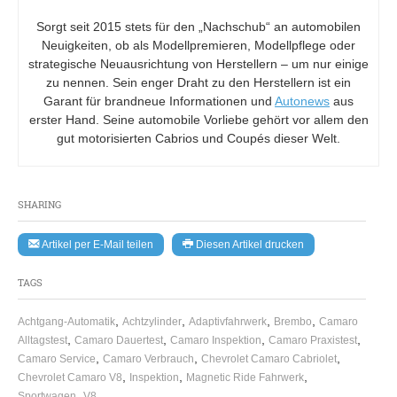
Sorgt seit 2015 stets für den „Nachschub“ an automobilen
Neuigkeiten, ob als Modellpremieren, Modellpflege oder
strategische Neuausrichtung von Herstellern – um nur einige
zu nennen. Sein enger Draht zu den Herstellern ist ein
Garant für brandneue Informationen und
Autonews
aus
erster Hand. Seine automobile Vorliebe gehört vor allem den
gut motorisierten Cabrios und Coupés dieser Welt.
SHARING
Artikel per E-Mail teilen
Diesen Artikel drucken
TAGS
,
,
,
,
Achtgang-Automatik
Achtzylinder
Adaptivfahrwerk
Brembo
Camaro
,
,
,
,
Alltagstest
Camaro Dauertest
Camaro Inspektion
Camaro Praxistest
,
,
,
Camaro Service
Camaro Verbrauch
Chevrolet Camaro Cabriolet
,
,
,
Chevrolet Camaro V8
Inspektion
Magnetic Ride Fahrwerk
,
Sportwagen
V8