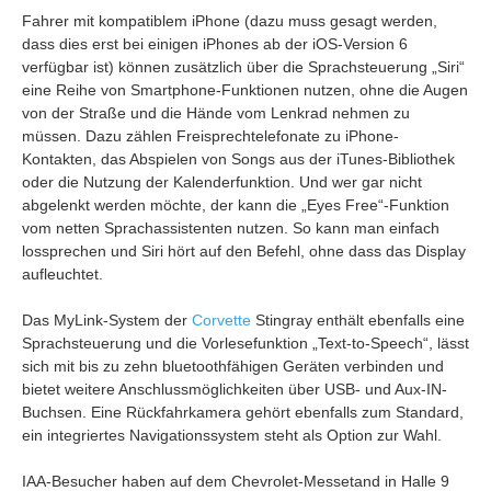
Fahrer mit kompatiblem iPhone (dazu muss gesagt werden,
dass dies erst bei einigen iPhones ab der iOS-Version 6
verfügbar ist) können zusätzlich über die Sprachsteuerung „Siri“
eine Reihe von Smartphone-Funktionen nutzen, ohne die Augen
von der Straße und die Hände vom Lenkrad nehmen zu
müssen. Dazu zählen Freisprechtelefonate zu iPhone-
Kontakten, das Abspielen von Songs aus der iTunes-Bibliothek
oder die Nutzung der Kalenderfunktion. Und wer gar nicht
abgelenkt werden möchte, der kann die „Eyes Free“-Funktion
vom netten Sprachassistenten nutzen. So kann man einfach
lossprechen und Siri hört auf den Befehl, ohne dass das Display
aufleuchtet.
Das MyLink-System der
Corvette
Stingray enthält ebenfalls eine
Sprachsteuerung und die Vorlesefunktion „Text-to-Speech“, lässt
sich mit bis zu zehn bluetoothfähigen Geräten verbinden und
bietet weitere Anschlussmöglichkeiten über USB- und Aux-IN-
Buchsen. Eine Rückfahrkamera gehört ebenfalls zum Standard,
ein integriertes Navigationssystem steht als Option zur Wahl.
IAA-Besucher haben auf dem Chevrolet-Messetand in Halle 9