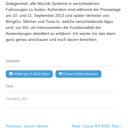
Gelegenheit, alle MyLink-Systeme in verschiedenen
Fahrzeugen zu testen. Außerdem sind während der Pressetage
am 10. und 11. September 2013 und später Vertreter von
BringGo, Stitcher und Tune-In, welche verschiedenste Apps
sind, vor Ort, um Interessenten die Funktionalität der
Anwendungen detailliert zu erklären. Ich werde mir das dann
ganz genau anschauen und euch davon berichten.
SHARING
Artikel per E-Mail teilen
Diesen Artikel drucken
TAGS
,
Frankfurt
IAA
Beitragsnavigation
Previous:
Lexus‘ kleiner
Next:
Lexus RX 450h Test –