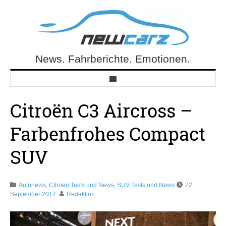
Skip
to
content
News. Fahrberichte. Emotionen.
NewCarz.de
Citroën C3 Aircross –
Farbenfrohes Compact
SUV
Autonews
,
Citroën Tests und News
,
SUV Tests und News
22.
September 2017
Redaktion