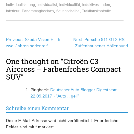
,
,
,
,
Individualisierung
Individualist
Individualität
induktives Laden
,
,
,
Interieur
Panoramaglasdach
Seitenscheibe
Traktionskontrolle
Beitragsnavigation
Previous:
Skoda Vision E – In
Next:
Porsche 911 GT2 RS –
zwei Jahren serienreif
Zuffenhausener Höllenhund
One thought on “
Citroën C3
Aircross – Farbenfrohes Compact
SUV
”
Pingback:
Deutscher Auto Blogger Digest vom
22.09.2017 › "Auto .. geil"
Schreibe einen Kommentar
Deine E-Mail-Adresse wird nicht veröffentlicht.
Erforderliche
Felder sind mit
*
markiert