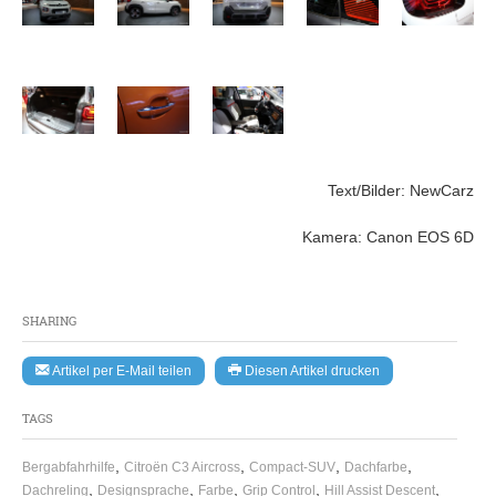
Text/Bilder: NewCarz
Kamera: Canon EOS 6D
SHARING
Artikel per E-Mail teilen
Diesen Artikel drucken
TAGS
,
,
,
,
Bergabfahrhilfe
Citroën C3 Aircross
Compact-SUV
Dachfarbe
,
,
,
,
,
Dachreling
Designsprache
Farbe
Grip Control
Hill Assist Descent