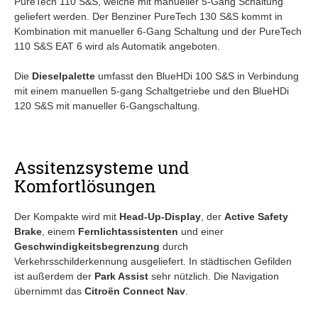
PureTech 110 S&S, welche mit manueller 5-Gang Schaltung
geliefert werden. Der Benziner PureTech 130 S&S kommt in
Kombination mit manueller 6-Gang Schaltung und der PureTech
110 S&S EAT 6 wird als Automatik angeboten.
Die
Dieselpalette
umfasst den BlueHDi 100 S&S in Verbindung
mit einem manuellen 5-gang Schaltgetriebe und den BlueHDi
120 S&S mit manueller 6-Gangschaltung.
Assitenzsysteme und
Komfortlösungen
Der Kompakte wird mit
Head-Up-Display
, der
Active Safety
Brake
, einem
Fernlichtassistenten
und einer
Geschwindigkeitsbegrenzung
durch
Verkehrsschilderkennung ausgeliefert. In städtischen Gefilden
ist außerdem der
Park Assist
sehr nützlich. Die Navigation
übernimmt das
Citroën Connect Nav
.