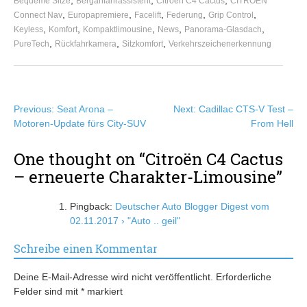
,
,
,
Bequeme Sitze
Berganfahrassistent
Citroën C4 Cactus
CITROËN
,
,
,
,
,
Connect Nav
Europapremiere
Facelift
Federung
Grip Control
,
,
,
,
,
Keyless
Komfort
Kompaktlimousine
News
Panorama-Glasdach
,
,
,
PureTech
Rückfahrkamera
Sitzkomfort
Verkehrszeichenerkennung
Beitragsnavigation
Previous:
Seat Arona –
Next:
Cadillac CTS-V Test –
Motoren-Update fürs City-SUV
From Hell
One thought on “
Citroën C4 Cactus
– erneuerte Charakter-Limousine
”
Pingback:
Deutscher Auto Blogger Digest vom
02.11.2017 › "Auto .. geil"
Schreibe einen Kommentar
Deine E-Mail-Adresse wird nicht veröffentlicht.
Erforderliche
Felder sind mit
*
markiert