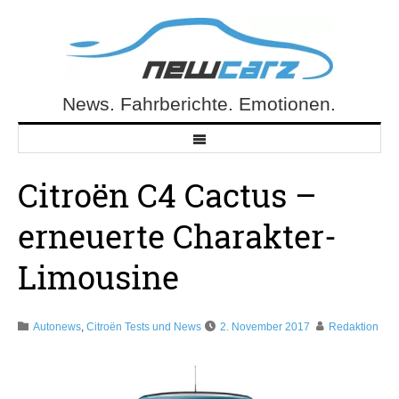
Skip
to
content
News. Fahrberichte. Emotionen.
NewCarz.de
Citroën C4 Cactus –
erneuerte Charakter-
Limousine
Autonews
,
Citroën Tests und News
2. November 2017
Redaktion