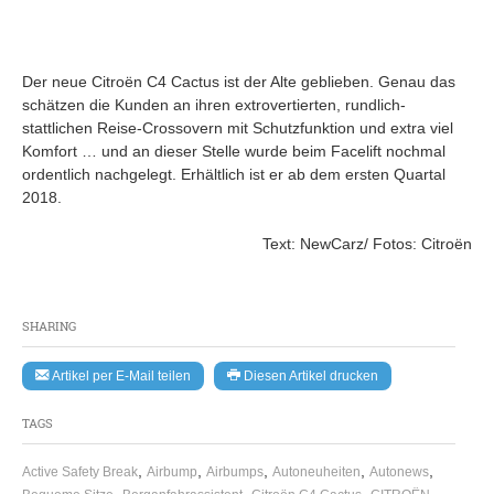
Der neue Citroën C4 Cactus ist der Alte geblieben. Genau das
schätzen die Kunden an ihren extrovertierten, rundlich-
stattlichen Reise-Crossovern mit Schutzfunktion und extra viel
Komfort … und an dieser Stelle wurde beim Facelift nochmal
ordentlich nachgelegt. Erhältlich ist er ab dem ersten Quartal
2018.
Text: NewCarz/ Fotos: Citroën
SHARING
Artikel per E-Mail teilen
Diesen Artikel drucken
TAGS
,
,
,
,
,
Active Safety Break
Airbump
Airbumps
Autoneuheiten
Autonews