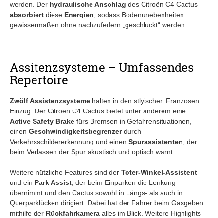
werden. Der
hydraulische Anschlag
des Citroën C4 Cactus
absorbiert
diese
Energien
, sodass Bodenunebenheiten
gewissermaßen ohne nachzufedern „geschluckt“ werden.
Assitenzsysteme – Umfassendes
Repertoire
Zwölf Assistenzsysteme
halten in den stlyischen Franzosen
Einzug. Der Citroën C4 Cactus bietet unter anderem eine
Active Safety Brake
fürs Bremsen in Gefahrensituationen,
einen
Geschwindigkeitsbegrenzer
durch
Verkehrsschildererkennung und einen
Spurassistenten
, der
beim Verlassen der Spur akustisch und optisch warnt.
Weitere nützliche Features sind der
Toter-Winkel-Assistent
und ein
Park Assist
, der beim Einparken die Lenkung
übernimmt und den Cactus sowohl in Längs- als auch in
Querparklücken dirigiert. Dabei hat der Fahrer beim Gasgeben
mithilfe der
Rückfahrkamera
alles im Blick. Weitere Highlights