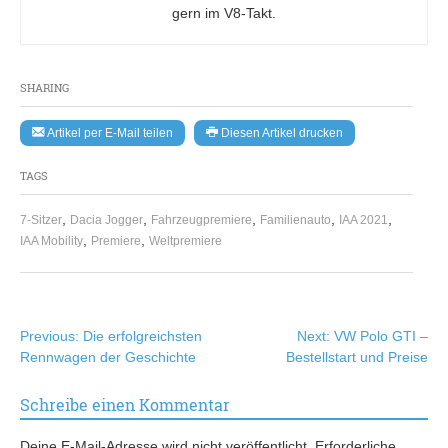
gern im V8-Takt.
SHARING
Artikel per E-Mail teilen
Diesen Artikel drucken
TAGS
,
,
,
,
,
7-Sitzer
Dacia Jogger
Fahrzeugpremiere
Familienauto
IAA 2021
,
,
IAA Mobility
Premiere
Weltpremiere
Beitragsnavigation
Previous:
Die erfolgreichsten
Next:
VW Polo GTI –
Rennwagen der Geschichte
Bestellstart und Preise
Schreibe einen Kommentar
Deine E-Mail-Adresse wird nicht veröffentlicht.
Erforderliche