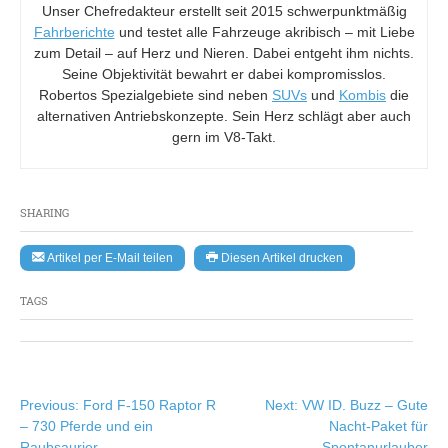
Unser Chefredakteur erstellt seit 2015 schwerpunktmäßig
Fahrberichte
und testet alle Fahrzeuge akribisch – mit Liebe
zum Detail – auf Herz und Nieren. Dabei entgeht ihm nichts.
Seine Objektivität bewahrt er dabei kompromisslos.
Robertos Spezialgebiete sind neben
SUVs
und
Kombis
die
alternativen Antriebskonzepte. Sein Herz schlägt aber auch
gern im V8-Takt.
SHARING
Artikel per E-Mail teilen
Diesen Artikel drucken
TAGS
Beitragsnavigation
Previous:
Ford F-150 Raptor R
Next:
VW ID. Buzz – Gute
– 730 Pferde und ein
Nacht-Paket für
Raubsaurier
Spontanurlauber