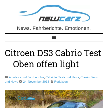
Skip
to
content
News. Fahrberichte. Emotionen.
NewCarz.de
Citroen DS3 Cabrio Test
– Oben offen light
Autotests und Fahrberichte
,
Cabriolet Tests und News
,
Citroën Tests
und News
24. November 2013
Redaktion