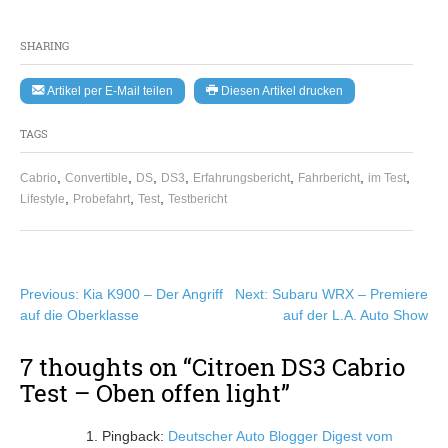
SHARING
Artikel per E-Mail teilen
Diesen Artikel drucken
TAGS
,
,
,
,
,
,
,
Cabrio
Convertible
DS
DS3
Erfahrungsbericht
Fahrbericht
im Test
,
,
,
Lifestyle
Probefahrt
Test
Testbericht
Beitragsnavigation
Previous:
Kia K900 – Der Angriff
Next:
Subaru WRX – Premiere
auf die Oberklasse
auf der L.A. Auto Show
7 thoughts on “
Citroen DS3 Cabrio
Test – Oben offen light
”
Pingback:
Deutscher Auto Blogger Digest vom