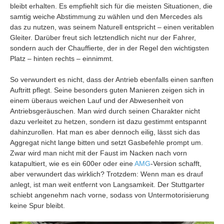
bleibt erhalten. Es empfiehlt sich für die meisten Situationen, die
samtig weiche Abstimmung zu wählen und den Mercedes als
das zu nutzen, was seinem Naturell entspricht – einen veritablen
Gleiter. Darüber freut sich letztendlich nicht nur der Fahrer,
sondern auch der Chauffierte, der in der Regel den wichtigsten
Platz – hinten rechts – einnimmt.
So verwundert es nicht, dass der Antrieb ebenfalls einen sanften
Auftritt pflegt. Seine besonders guten Manieren zeigen sich in
einem überaus weichen Lauf und der Abwesenheit von
Antriebsgeräuschen. Man wird durch seinen Charakter nicht
dazu verleitet zu hetzen, sondern ist dazu gestimmt entspannt
dahinzurollen. Hat man es aber dennoch eilig, lässt sich das
Aggregat nicht lange bitten und setzt Gasbefehle prompt um.
Zwar wird man nicht mit der Faust im Nacken nach vorn
katapultiert, wie es ein 600er oder eine
AMG
-Version schafft,
aber verwundert das wirklich? Trotzdem: Wenn man es drauf
anlegt, ist man weit entfernt von Langsamkeit. Der Stuttgarter
schiebt angenehm nach vorne, sodass von Untermotorisierung
keine Spur bleibt.