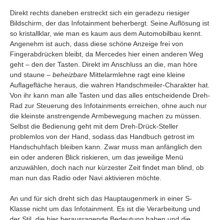
Direkt rechts daneben erstreckt sich ein geradezu riesiger
Bildschirm, der das Infotainment beherbergt. Seine Auflösung ist
so kristallklar, wie man es kaum aus dem Automobilbau kennt.
Angenehm ist auch, dass diese schöne Anzeige frei von
Fingerabdrücken bleibt, da Mercedes hier einen anderen Weg
geht – den der Tasten. Direkt im Anschluss an die, man höre
und staune –
beheizbare
Mittelarmlehne ragt eine kleine
Auflagefläche heraus, die wahren Handschmeiler-Charakter hat.
Von ihr kann man alle Tasten und das alles entscheidende Dreh-
Rad zur Steuerung des Infotainments erreichen, ohne auch nur
die kleinste anstrengende Armbewegung machen zu müssen.
Selbst die Bedienung geht mit dem Dreh-Drück-Steller
problemlos von der Hand, sodass das Handbuch getrost im
Handschuhfach bleiben kann. Zwar muss man anfänglich den
ein oder anderen Blick riskieren, um das jeweilige Menü
anzuwählen, doch nach nur kürzester Zeit findet man blind, ob
man nun das Radio oder Navi aktivieren möchte.
An und für sich dreht sich das Hauptaugenmerk in einer S-
Klasse nicht um das Infotainment. Es ist die Verarbeitung und
der Stil, die hier herausragende Bedeutung haben und die