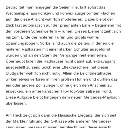
Betrachtet man hingegen die Seitenlinie, fällt sofort das
Wechselspiel aus konkav und konvex ausgeformten Flächen
auf, die diese Ansicht wahrlich modellieren. Dabei bleibt der
Blick fast automatisch auf der prägnanten Linie – beginnend mit
den vorderen Scheinwerfern – ruhen. Dieses Element zieht sich
bis zum Ende der hinteren Türen und gilt als wahrer
Spannungsbogen. Vorbei sind auch die Zeiten, in denen die
hinteren Radkästen mit einer starken Schulter ausgeformt
wurden und an den Stern der Vergangenheit erinnerten.
Überhaupt fallen die Radhäuser nicht damit auf, extravagant
ausgestellt zu sein: Solch eine Effekthascherei hat dieser
Stuttgarter wahrlich nicht nötig. Allein die Leichtmetallräder
wirken etwas verloren in ihren großen Höhlen und dürften das
ein oder andere Zoll zulegen, ohne gleich den Anschein zu
erwecken, ein amerikanischer Hip-Hop-Star säße im Fond.
Diese Aufgabe bleibt hingegen dem neuen Mercedes-Maybach
überlassen.
Am Heck zeigt sich dann die klassische Eleganz, der sich seit
der Markteinführung der S-Klasse alle anderen Mercedes-
Limousinen messen müssen. Vergleicht man diese Ansicht