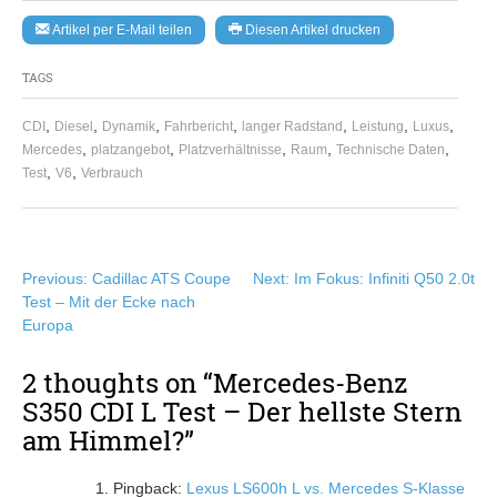
Artikel per E-Mail teilen
Diesen Artikel drucken
TAGS
,
,
,
,
,
,
,
CDI
Diesel
Dynamik
Fahrbericht
langer Radstand
Leistung
Luxus
,
,
,
,
,
Mercedes
platzangebot
Platzverhältnisse
Raum
Technische Daten
,
,
Test
V6
Verbrauch
Beitragsnavigation
Previous:
Cadillac ATS Coupe
Next:
Im Fokus: Infiniti Q50 2.0t
Test – Mit der Ecke nach
Europa
2 thoughts on “
Mercedes-Benz
S350 CDI L Test – Der hellste Stern
am Himmel?
”
Pingback:
Lexus LS600h L vs. Mercedes S-Klasse