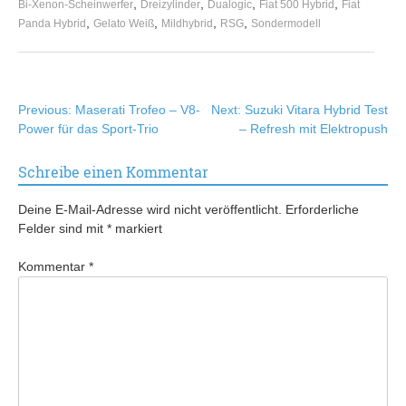
,
,
,
,
Bi-Xenon-Scheinwerfer
Dreizylinder
Dualogic
Fiat 500 Hybrid
Fiat
,
,
,
,
Panda Hybrid
Gelato Weiß
Mildhybrid
RSG
Sondermodell
Beitragsnavigation
Previous:
Maserati Trofeo – V8-
Next:
Suzuki Vitara Hybrid Test
Power für das Sport-Trio
– Refresh mit Elektropush
Schreibe einen Kommentar
Deine E-Mail-Adresse wird nicht veröffentlicht.
Erforderliche
Felder sind mit
*
markiert
Kommentar
*