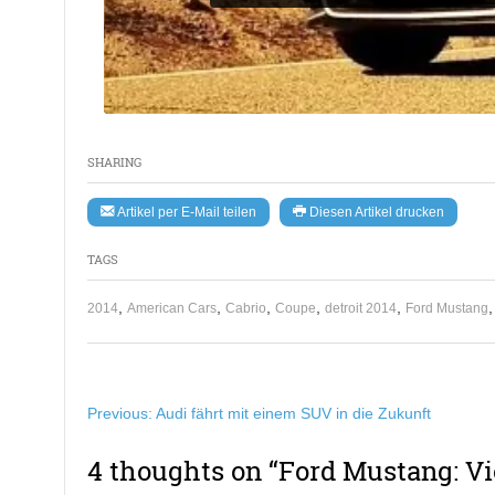
SHARING
Artikel per E-Mail teilen
Diesen Artikel drucken
TAGS
,
,
,
,
,
2014
American Cars
Cabrio
Coupe
detroit 2014
Ford Mustang
Beitragsnavigation
Previous:
Audi fährt mit einem SUV in die Zukunft
4 thoughts on “
Ford Mustang: Vi