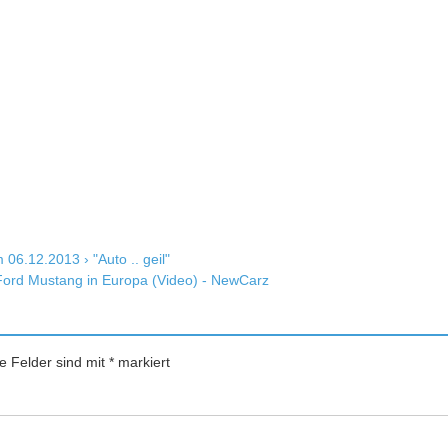
06.12.2013 › "Auto .. geil"
 Ford Mustang in Europa (Video) - NewCarz
he Felder sind mit
*
markiert