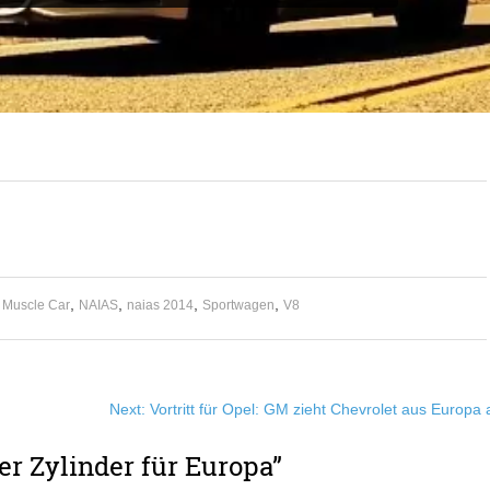
,
,
,
,
,
Muscle Car
NAIAS
naias 2014
Sportwagen
V8
Next:
Vortritt für Opel: GM zieht Chevrolet aus Europa 
er Zylinder für Europa
”