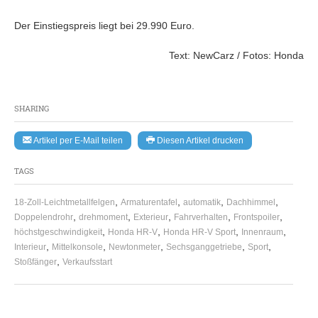
Der Einstiegspreis liegt bei 29.990 Euro.
Text: NewCarz / Fotos: Honda
SHARING
Artikel per E-Mail teilen
Diesen Artikel drucken
TAGS
,
,
,
,
18-Zoll-Leichtmetallfelgen
Armaturentafel
automatik
Dachhimmel
,
,
,
,
,
Doppelendrohr
drehmoment
Exterieur
Fahrverhalten
Frontspoiler
,
,
,
,
höchstgeschwindigkeit
Honda HR-V
Honda HR-V Sport
Innenraum
,
,
,
,
,
Interieur
Mittelkonsole
Newtonmeter
Sechsganggetriebe
Sport
,
Stoßfänger
Verkaufsstart