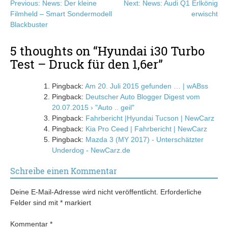
Beitragsnavigation
Previous:
News: Der kleine
Next:
News: Audi Q1 Erlkönig
Filmheld – Smart Sondermodell
erwischt
Blackbuster
5 thoughts on “
Hyundai i30 Turbo
Test – Druck für den 1,6er
”
Pingback:
Am 20. Juli 2015 gefunden … | wABss
Pingback:
Deutscher Auto Blogger Digest vom
20.07.2015 › "Auto .. geil"
Pingback:
Fahrbericht |Hyundai Tucson | NewCarz
Pingback:
Kia Pro Ceed | Fahrbericht | NewCarz
Pingback:
Mazda 3 (MY 2017) - Unterschätzter
Underdog - NewCarz.de
Schreibe einen Kommentar
Deine E-Mail-Adresse wird nicht veröffentlicht.
Erforderliche
Felder sind mit
*
markiert
Kommentar
*