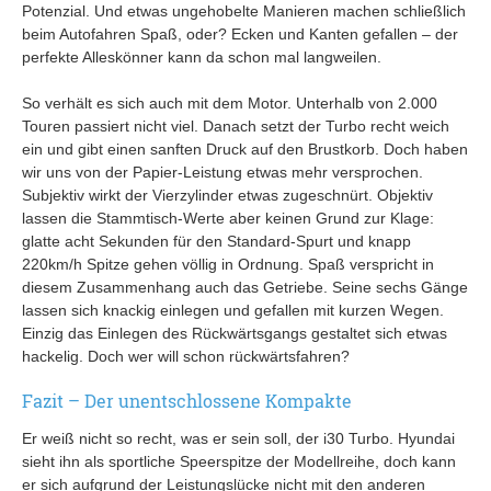
Potenzial. Und etwas ungehobelte Manieren machen schließlich
beim Autofahren Spaß, oder? Ecken und Kanten gefallen – der
perfekte Alleskönner kann da schon mal langweilen.
So verhält es sich auch mit dem Motor. Unterhalb von 2.000
Touren passiert nicht viel. Danach setzt der Turbo recht weich
ein und gibt einen sanften Druck auf den Brustkorb. Doch haben
wir uns von der Papier-Leistung etwas mehr versprochen.
Subjektiv wirkt der Vierzylinder etwas zugeschnürt. Objektiv
lassen die Stammtisch-Werte aber keinen Grund zur Klage:
glatte acht Sekunden für den Standard-Spurt und knapp
220km/h Spitze gehen völlig in Ordnung. Spaß verspricht in
diesem Zusammenhang auch das Getriebe. Seine sechs Gänge
lassen sich knackig einlegen und gefallen mit kurzen Wegen.
Einzig das Einlegen des Rückwärtsgangs gestaltet sich etwas
hackelig. Doch wer will schon rückwärtsfahren?
Fazit – Der unentschlossene Kompakte
Er weiß nicht so recht, was er sein soll, der i30 Turbo. Hyundai
sieht ihn als sportliche Speerspitze der Modellreihe, doch kann
er sich aufgrund der Leistungslücke nicht mit den anderen