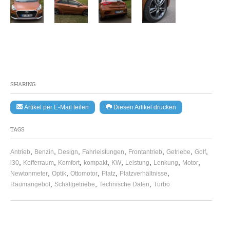
SHARING
Artikel per E-Mail teilen
Diesen Artikel drucken
TAGS
,
,
,
,
,
,
,
Antrieb
Benzin
Design
Fahrleistungen
Frontantrieb
Getriebe
Golf
,
,
,
,
,
,
,
,
i30
Kofferraum
Komfort
kompakt
KW
Leistung
Lenkung
Motor
,
,
,
,
,
Newtonmeter
Optik
Ottomotor
Platz
Platzverhältnisse
,
,
,
Raumangebot
Schaltgetriebe
Technische Daten
Turbo