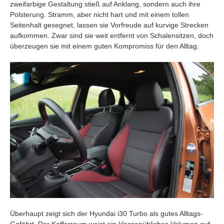
zweifarbige Gestaltung stieß auf Anklang, sondern auch ihre
Polsterung. Stramm, aber nicht hart und mit einem tollen
Seitenhalt gesegnet, lassen sie Vorfreude auf kurvige Strecken
aufkommen. Zwar sind sie weit entfernt von Schalensitzen, doch
überzeugen sie mit einem guten Kompromiss für den Alltag.
Überhaupt zeigt sich der Hyundai i30 Turbo als gutes Alltags-
Gefährt. Der Kofferraum weist ein klassenübliches Volumen auf,