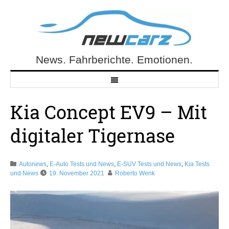
Skip
to
content
News. Fahrberichte. Emotionen.
NewCarz.de
Kia Concept EV9 – Mit
digitaler Tigernase
Autonews
,
E-Auto Tests und News
,
E-SUV Tests und News
,
Kia Tests
und News
19. November 2021
Roberto Wenk