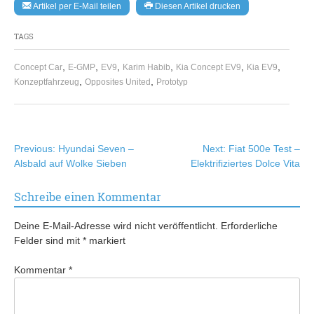
Artikel per E-Mail teilen
Diesen Artikel drucken
TAGS
,
,
,
,
,
,
Concept Car
E-GMP
EV9
Karim Habib
Kia Concept EV9
Kia EV9
,
,
Konzeptfahrzeug
Opposites United
Prototyp
Beitragsnavigation
Previous:
Hyundai Seven –
Next:
Fiat 500e Test –
Alsbald auf Wolke Sieben
Elektrifiziertes Dolce Vita
Schreibe einen Kommentar
Deine E-Mail-Adresse wird nicht veröffentlicht.
Erforderliche
Felder sind mit
*
markiert
Kommentar
*