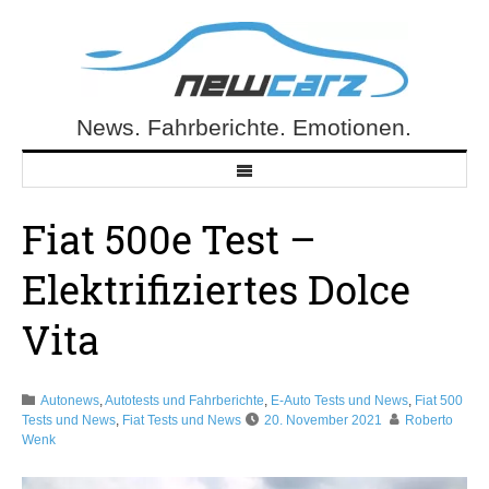
Skip
to
content
News. Fahrberichte. Emotionen.
NewCarz.de
Fiat 500e Test –
Elektrifiziertes Dolce
Vita
Autonews
,
Autotests und Fahrberichte
,
E-Auto Tests und News
,
Fiat 500
Tests und News
,
Fiat Tests und News
20. November 2021
Roberto
Wenk