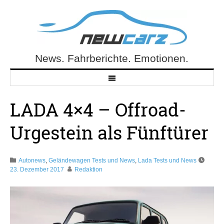
Skip
to
content
News. Fahrberichte. Emotionen.
NewCarz.de
LADA 4×4 – Offroad-
Urgestein als Fünftürer
Autonews
,
Geländewagen Tests und News
,
Lada Tests und News
23. Dezember 2017
Redaktion