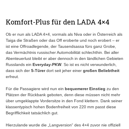
Komfort-Plus für den LADA 4×4
Ob er nun als LADA 4×4, vormals als Niva oder in Österreich als
Taiga die Straßen oder das Off eroberte und noch erobert – er
ist eine Offroadlegende, der Tausendsassa fürs ganz Grobe,
das Vermächtnis russischer Automobilität schlechthin. Bei aller
Abenteuerlust bleibt er aber dennoch in den ländlichen Gebieten
Russlands ein
Everyday-PKW
. So ist es nicht verwunderlich,
dass sich der
5-Türer
dort seit jeher einer
großen Beliebtheit
erfreut.
Für die Passagiere wird nun ein
bequemerer Einstieg
zu den
Plätzen der Rückbank geboten, denn diese müssen nicht mehr
über umgeklappte Vordersitze in den Fond klettern. Dank seiner
klassentypisch hohen Bodenfreiheit von 220 mm passt diese
Begrifflichkeit tatsächlich gut.
Hierzulande wurde die „Langversion“ des 4×4 zuvor nie offiziell