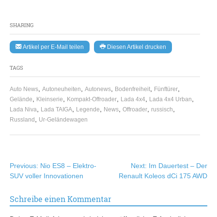
SHARING
Artikel per E-Mail teilen
Diesen Artikel drucken
TAGS
,
,
,
,
,
Auto News
Autoneuheiten
Autonews
Bodenfreiheit
Fünftürer
,
,
,
,
,
Gelände
Kleinserie
Kompakt-Offroader
Lada 4x4
Lada 4x4 Urban
,
,
,
,
,
,
Lada Niva
Lada TAIGA
Legende
News
Offroader
russisch
,
Russland
Ur-Geländewagen
Beitragsnavigation
Previous:
Nio ES8 – Elektro-
Next:
Im Dauertest – Der
SUV voller Innovationen
Renault Koleos dCi 175 AWD
Schreibe einen Kommentar