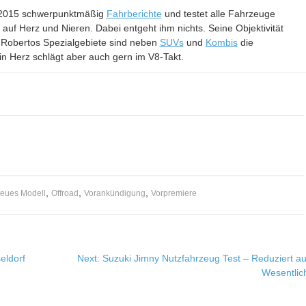
it 2015 schwerpunktmäßig
Fahrberichte
und testet alle Fahrzeuge
– auf Herz und Nieren. Dabei entgeht ihm nichts. Seine Objektivität
 Robertos Spezialgebiete sind neben
SUVs
und
Kombis
die
in Herz schlägt aber auch gern im V8-Takt.
,
,
,
eues Modell
Offroad
Vorankündigung
Vorpremiere
eldorf
Next:
Suzuki Jimny Nutzfahrzeug Test – Reduziert au
Wesentlic