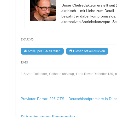
Unser Chefredakteur erstellt se
akribisch – mit Liebe zum Detail 
bewahrt er dabei kompromisslos.
alternativen Antriebskonzepte. Se
SHARING
Artikel per E-Mail teilen
Diesen Artikel drucken
TAGS
,
,
,
,
8-Sitzer
Defender
Geländefahrzeug
Land Rover Defender 130
n
Beitragsnavigation
Previous:
Ferrari 296 GTS – Deutschlandpremiere in Düss
Schreibe einen Kommentar