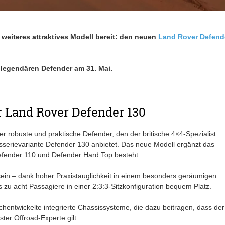
 weiteres attraktives Modell bereit: den neuen
Land Rover Defend
s legendären Defender am 31. Mai.
r Land Rover Defender 130
er robuste und praktische Defender, den der britische 4×4-Spezialist
serievariante Defender 130 anbietet. Das neue Modell ergänzt das
efender 110 und Defender Hard Top besteht.
sein – dank hoher Praxistauglichkeit in einem besonders geräumigen
s zu acht Passagiere in einer 2:3:3-Sitzkonfiguration bequem Platz.
entwickelte integrierte Chassissysteme, die dazu beitragen, dass der
ter Offroad-Experte gilt.