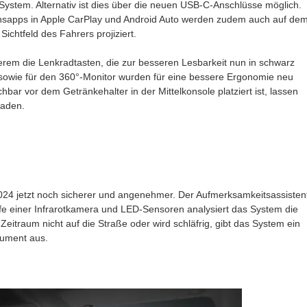
ystem. Alternativ ist dies über die neuen USB-C-Anschlüsse möglich.
nsapps in Apple CarPlay und Android Auto werden zudem auch auf de
ichtfeld des Fahrers projiziert.
rem die Lenkradtasten, die zur besseren Lesbarkeit nun in schwarz
 sowie für den 360°-Monitor wurden für eine bessere Ergonomie neu
bar vor dem Getränkehalter in der Mittelkonsole platziert ist, lassen
laden.
024 jetzt noch sicherer und angenehmer. Der Aufmerksamkeitsassisten
ilfe einer Infrarotkamera und LED-Sensoren analysiert das System die
 Zeitraum nicht auf die Straße oder wird schläfrig, gibt das System ein
rument aus.