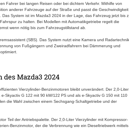
den Fahrer bei langen Reisen oder bei dichtem Verkehr. Mithilfe von
ition anderer Fahrzeuge auf der Straße und passt die Geschwindigkeit
. Das System ist im Mazda3 2024 in der Lage, das Fahrzeug jetzt bis z
Fahrspur zu halten. Bei Modellen mit Automatikgetriebe regelt die
mst wenn nötig bis zum Fahrzeugstillstand ab.
remsassistent (SBS). Das System nutzt eine Kamera und Radartechnik
rkennung von Fußgängern und Zweiradfahrern bei Dämmerung und
ptimiert.
n des Mazda3 2024
izienten Vierzylinder-Benzinmotoren bleibt unverändert. Der 2,0-Liter
ls e-Skyactiv G 122 mit 90 kW/122 PS und als e-Skyactiv G 150 mit 110
den die Wahl zwischen einem Sechsgang-Schaltgetriebe und der
tor Teil der Antriebspalette. Der 2,0-Liter Vierzylinder mit Kompressor-
erien-Benzinmotor, der die Verbrennung wie ein Dieseltriebwerk mittels