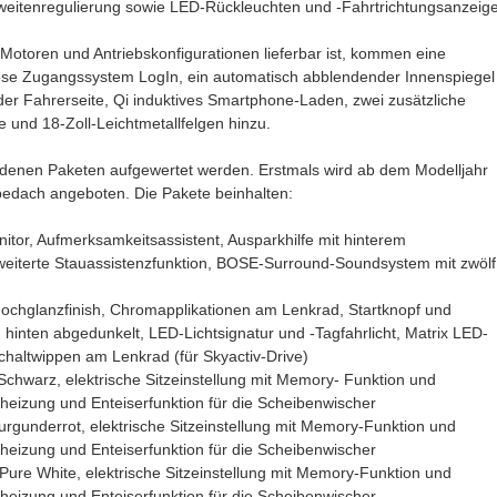
weitenregulierung sowie LED-Rückleuchten und -Fahrtrichtungsanzeige
Motoren und Antriebskonfigurationen lieferbar ist, kommen eine
lose Zugangssystem LogIn, ein automatisch abblendender Innenspiegel
er Fahrerseite, Qi induktives Smartphone-Laden, zwei zusätzliche
e und 18-Zoll-Leichtmetallfelgen hinzu.
denen Paketen aufgewertet werden. Erstmals wird ab dem Modelljahr
bedach angeboten. Die Pakete beinhalten:
itor, Aufmerksamkeitsassistent, Ausparkhilfe mit hinterem
eiterte Stauassistenzfunktion, BOSE-Surround-Soundsystem mit zwölf
Hochglanzfinish, Chromapplikationen am Lenkrad, Startknopf und
inten abgedunkelt, LED-Lichtsignatur und -Tagfahrlicht, Matrix LED-
haltwippen am Lenkrad (für Skyactiv-Drive)
Schwarz, elektrische Sitzeinstellung mit Memory- Funktion und
dheizung und Enteiserfunktion für die Scheibenwischer
rgunderrot, elektrische Sitzeinstellung mit Memory-Funktion und
dheizung und Enteiserfunktion für die Scheibenwischer
Pure White, elektrische Sitzeinstellung mit Memory-Funktion und
dheizung und Enteiserfunktion für die Scheibenwischer