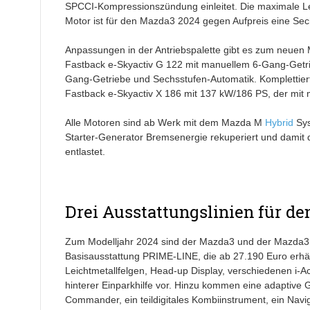
SPCCI-Kompressionszündung einleitet. Die maximale Le
Motor ist für den Mazda3 2024 gegen Aufpreis eine Sechs
Anpassungen in der Antriebspalette gibt es zum neue
Fastback e-Skyactiv G 122 mit manuellem 6-Gang-Getri
Gang-Getriebe und Sechsstufen-Automatik. Komplettier
Fastback e-Skyactiv X 186 mit 137 kW/186 PS, der mit ma
Alle Motoren sind ab Werk mit dem Mazda M
Hybrid
Sys
Starter-Generator Bremsenergie rekuperiert und damit
entlastet.
Drei Ausstattungslinien für d
Zum Modelljahr 2024 sind der Mazda3 und der Mazda3 Fas
Basisausstattung PRIME-LINE, die ab 27.190 Euro erhältl
Leichtmetallfelgen, Head-up Display, verschiedenen i-
hinterer Einparkhilfe vor. Hinzu kommen eine adaptive
Commander, ein teildigitales Kombiinstrument, ein Nav