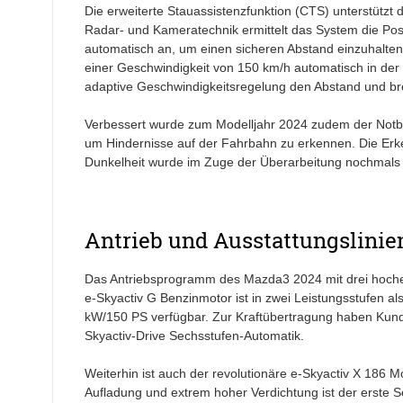
Die erweiterte Stauassistenzfunktion (CTS) unterstützt 
Radar- und Kameratechnik ermittelt das System die Pos
automatisch an, um einen sicheren Abstand einzuhalten
einer Geschwindigkeit von 150 km/h automatisch in der 
adaptive Geschwindigkeitsregelung den Abstand und bre
Verbessert wurde zum Modelljahr 2024 zudem der Notb
um Hindernisse auf der Fahrbahn zu erkennen. Die E
Dunkelheit wurde im Zuge der Überarbeitung nochmals o
Antrieb und Ausstattungslinie
Das Antriebsprogramm des Mazda3 2024 mit drei hocheff
e-Skyactiv G Benzinmotor ist in zwei Leistungsstufen a
kW/150 PS verfügbar. Zur Kraftübertragung haben Kun
Skyactiv-Drive Sechsstufen-Automatik.
Weiterhin ist auch der revolutionäre e-Skyactiv X 186 Mo
Aufladung und extrem hoher Verdichtung ist der erste S