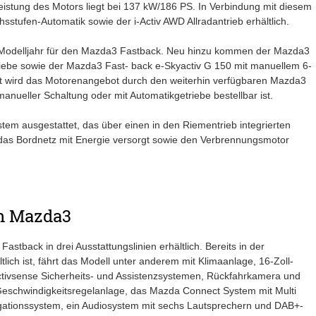
istung des Motors liegt bei 137 kW/186 PS. In Verbindung mit diesem
stufen-Automatik sowie der i-Activ AWD Allradantrieb erhältlich.
n Modelljahr für den Mazda3 Fastback. Neu hinzu kommen der Mazda3
ebe sowie der Mazda3 Fast- back e-Skyactiv G 150 mit manuellem 6-
t wird das Motorenangebot durch den weiterhin verfügbaren Mazda3
nueller Schaltung oder mit Automatikgetriebe bestellbar ist.
tem ausgestattet, das über einen in den Riementrieb integrierten
 das Bordnetz mit Energie versorgt sowie den Verbrennungsmotor
en Mazda3
tback in drei Ausstattungslinien erhältlich. Bereits in der
ich ist, fährt das Modell unter anderem mit Klimaanlage, 16-Zoll-
Activsense Sicherheits- und Assistenzsystemen, Rückfahrkamera und
 Geschwindigkeitsregelanlage, das Mazda Connect System mit Multi
igationssystem, ein Audiosystem mit sechs Lautsprechern und DAB+-