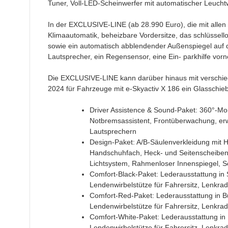
Tuner, Voll-LED-Scheinwerfer mit automatischer Leucht
In der EXCLUSIVE-LINE (ab 28.990 Euro), die mit allen 
Klimaautomatik, beheizbare Vordersitze, das schlüssel
sowie ein automatisch abblendender Außenspiegel auf d
Lautsprecher, ein Regensensor, eine Ein- parkhilfe vorn
Die EXCLUSIVE-LINE kann darüber hinaus mit verschie
2024 für Fahrzeuge mit e-Skyactiv X 186 ein Glasschie
Driver Assistence & Sound-Paket: 360°-Mon
Notbremsassistent, Frontüberwachung, erw
Lautsprechern
Design-Paket: A/B-Säulenverkleidung mit 
Handschuhfach, Heck- und Seitenscheiben h
Lichtsystem, Rahmenloser Innenspiegel, Sc
Comfort-Black-Paket: Lederausstattung in 
Lendenwirbelstütze für Fahrersitz, Lenkra
Comfort-Red-Paket: Lederausstattung in Bu
Lendenwirbelstütze für Fahrersitz, Lenkra
Comfort-White-Paket: Lederausstattung in 
Lendenwirbelstütze für Fahrersitz, Lenkra