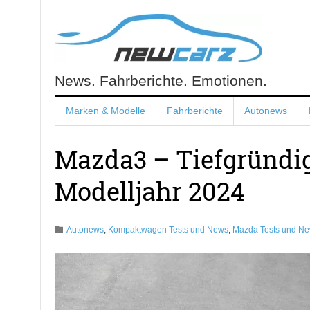
Skip
to
content
News. Fahrberichte. Emotionen.
NewCarz.de
Marken & Modelle
Fahrberichte
Autonews
Mazda3 – Tiefgründig
Modelljahr 2024
Autonews
,
Kompaktwagen Tests und News
,
Mazda Tests und N