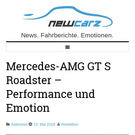
Skip
to
content
News. Fahrberichte. Emotionen.
NewCarz.de
Mercedes-AMG GT S
Roadster –
Performance und
Emotion
Autonews
15. Mai 2018
Redaktion