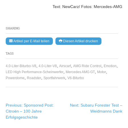
Text: NewCarz/ Fotos: Mercedes-AMG
SHARING
Artikel per E-Mail teilen
Diesen Artikel drucken
TAGS
,
,
,
,
,
4.0-Liter-Biturbo-V8
4.0-Liter-V8
Airscarf
AMG Ride Control
Emotion
,
,
,
LED High Performance-Scheinwerfer
Mercedes AMG GT
Motor
,
,
,
Powerdome
Roadster
Sportfahrwerk
V6-Biturbo
Beitragsnavigation
Previous:
Sponsored Post:
Next:
Subaru Forester Test –
Citroën – 100 Jahre
Weidmanns Dank
Erfolgsgeschichte