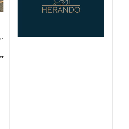
er
er
u