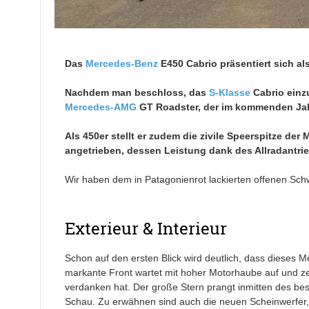
Das
Mercedes-Benz
E450 Cabrio präsentiert sich al
Nachdem man beschloss, das
S-Klasse
Cabrio einzu
Mercedes-AMG
GT Roadster, der im kommenden Jah
Als 450er stellt er zudem die zivile Speerspitze de
angetrieben, dessen Leistung dank des Allradantrieb
Wir haben dem in Patagonienrot lackierten offenen Schw
Exterieur & Interieur
Schon auf den ersten Blick wird deutlich, dass dieses M
markante Front wartet mit hoher Motorhaube auf und zei
verdanken hat. Der große Stern prangt inmitten des besa
Schau. Zu erwähnen sind auch die neuen Scheinwerfer, 