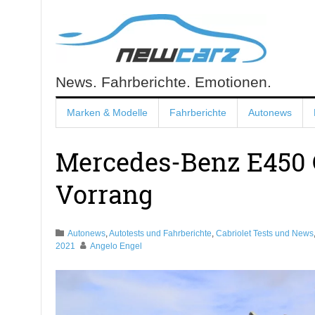
Skip
to
content
News. Fahrberichte. Emotionen.
NewCarz.de
Marken & Modelle
Fahrberichte
Autonews
Mercedes-Benz E450 C
Vorrang
Autonews
,
Autotests und Fahrberichte
,
Cabriolet Tests und News
2021
Angelo Engel