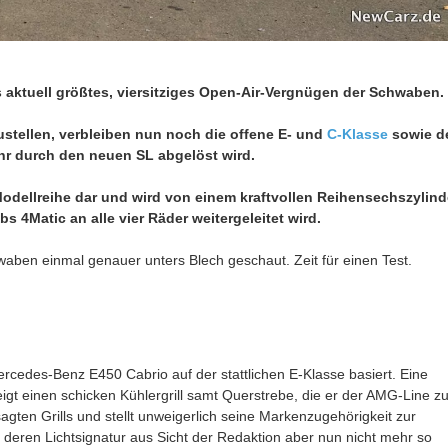
s aktuell größtes, viersitziges Open-Air-Vergnügen der Schwaben.
stellen, verbleiben nun noch die offene E- und
C-Klasse
sowie d
r durch den neuen SL abgelöst wird.
r Modellreihe dar und wird von einem kraftvollen Reihensechszylind
s 4Matic an alle vier Räder weitergeleitet wird.
aben einmal genauer unters Blech geschaut. Zeit für einen Test.
ercedes-Benz E450 Cabrio auf der stattlichen E-Klasse basiert. Eine
gt einen schicken Kühlergrill samt Querstrebe, die er der AMG-Line z
gten Grills und stellt unweigerlich seine Markenzugehörigkeit zur
deren Lichtsignatur aus Sicht der Redaktion aber nun nicht mehr so