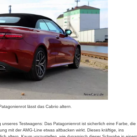
tagonienrot lässt das Cabrio altern.
 unseres Testwagens: Das Patagonienrot ist sicherlich eine Farbe, die
dung mit der AMG-Line etwas altbacken wirkt. Dieses kräftige, ins
lich altern. Kaum vorzustellen, wie dynamisch dieser Schwabe in eine