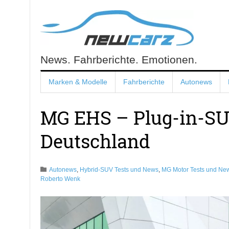
Skip
to
content
News. Fahrberichte. Emotionen.
NewCarz.de
Marken & Modelle
Fahrberichte
Autonews
MG EHS – Plug-in-S
Deutschland
Autonews
,
Hybrid-SUV Tests und News
,
MG Motor Tests und Ne
Roberto Wenk