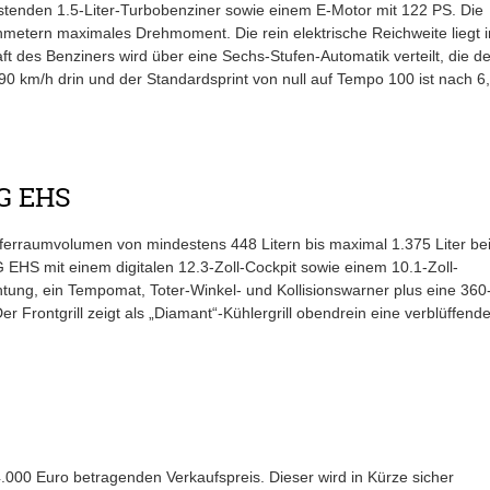
stenden 1.5-Liter-Turbobenziner sowie einem E-Motor mit 122 PS. Die
metern maximales Drehmoment. Die rein elektrische Reichweite liegt 
ft des Benziners wird über eine Sechs-Stufen-Automatik verteilt, die d
0 km/h drin und der Standardsprint von null auf Tempo 100 ist nach 6
MG EHS
ferraumvolumen von mindestens 448 Litern bis maximal 1.375 Liter be
EHS mit einem digitalen 12.3-Zoll-Cockpit sowie einem 10.1-Zoll-
tung, ein Tempomat, Toter-Winkel- und Kollisionswarner plus eine 360
rontgrill zeigt als „Diamant“-Kühlergrill obendrein eine verblüffend
.000 Euro betragenden Verkaufspreis. Dieser wird in Kürze sicher