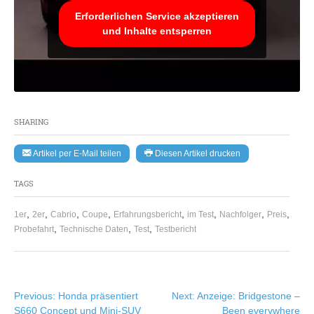
Erforderlichen Service akzeptieren
und Inhalte entsperren
SHARING
Artikel per E-Mail teilen
Diesen Artikel drucken
TAGS
,
,
,
,
,
,
,
,
1er
2er
Cabrio
Coupe
Erfahrungsbericht
im Test
Nachfolger
Preis
,
,
,
Probefahrt
Technische Daten
Test
Testbericht
Beitragsnavigation
Previous:
Honda präsentiert
Next:
Anzeige: Bridgestone –
S660 Concept und Mini-SUV
Been everywhere