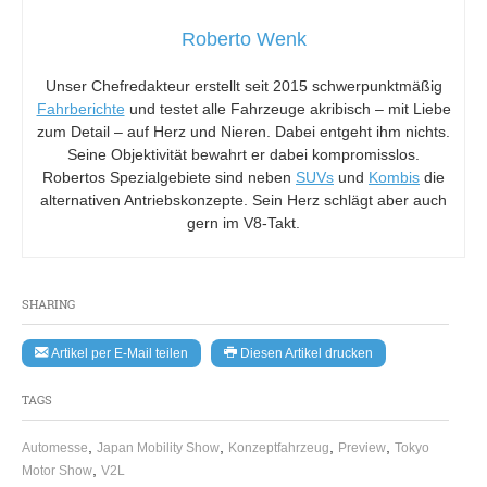
Roberto Wenk
Unser Chefredakteur erstellt seit 2015 schwerpunktmäßig
Fahrberichte
und testet alle Fahrzeuge akribisch – mit Liebe
zum Detail – auf Herz und Nieren. Dabei entgeht ihm nichts.
Seine Objektivität bewahrt er dabei kompromisslos.
Robertos Spezialgebiete sind neben
SUVs
und
Kombis
die
alternativen Antriebskonzepte. Sein Herz schlägt aber auch
gern im V8-Takt.
SHARING
Artikel per E-Mail teilen
Diesen Artikel drucken
TAGS
,
,
,
,
Automesse
Japan Mobility Show
Konzeptfahrzeug
Preview
Tokyo
,
Motor Show
V2L