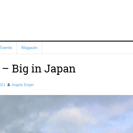
Events
Magazin
 – Big in Japan
021
Angelo Engel