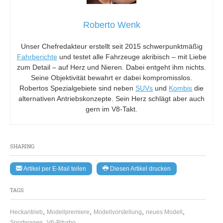
Roberto Wenk
Unser Chefredakteur erstellt seit 2015 schwerpunktmäßig
Fahrberichte
und testet alle Fahrzeuge akribisch – mit Liebe
zum Detail – auf Herz und Nieren. Dabei entgeht ihm nichts.
Seine Objektivität bewahrt er dabei kompromisslos.
Robertos Spezialgebiete sind neben
SUVs
und
Kombis
die
alternativen Antriebskonzepte. Sein Herz schlägt aber auch
gern im V8-Takt.
SHARING
Artikel per E-Mail teilen
Diesen Artikel drucken
TAGS
,
,
,
,
Heckantrieb
Modellpremiere
Modellvorstellung
neues Modell
,
Sportwagen
V6-Biturbo