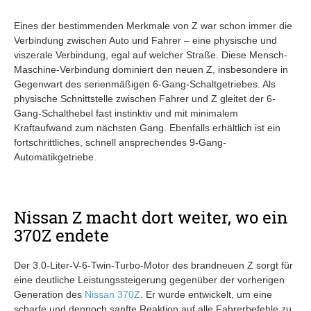
Eines der bestimmenden Merkmale von Z war schon immer die
Verbindung zwischen Auto und Fahrer – eine physische und
viszerale Verbindung, egal auf welcher Straße. Diese Mensch-
Maschine-Verbindung dominiert den neuen Z, insbesondere in
Gegenwart des serienmäßigen 6-Gang-Schaltgetriebes. Als
physische Schnittstelle zwischen Fahrer und Z gleitet der 6-
Gang-Schalthebel fast instinktiv und mit minimalem
Kraftaufwand zum nächsten Gang. Ebenfalls erhältlich ist ein
fortschrittliches, schnell ansprechendes 9-Gang-
Automatikgetriebe.
Nissan Z macht dort weiter, wo ein
370Z endete
Der 3.0-Liter-V-6-Twin-Turbo-Motor des brandneuen Z sorgt für
eine deutliche Leistungssteigerung gegenüber der vorherigen
Generation des
Nissan 370Z
. Er wurde entwickelt, um eine
scharfe und dennoch sanfte Reaktion auf alle Fahrerbefehle zu