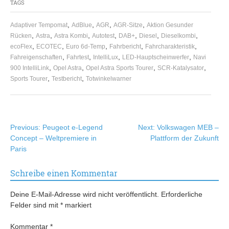
TAGS
,
,
,
,
Adaptiver Tempomat
AdBlue
AGR
AGR-Sitze
Aktion Gesunder
,
,
,
,
,
,
,
Rücken
Astra
Astra Kombi
Autotest
DAB+
Diesel
Dieselkombi
,
,
,
,
,
ecoFlex
ECOTEC
Euro 6d-Temp
Fahrbericht
Fahrcharakteristik
,
,
,
,
Fahreigenschaften
Fahrtest
IntelliLux
LED-Hauptscheinwerfer
Navi
,
,
,
,
900 IntelliLink
Opel Astra
Opel Astra Sports Tourer
SCR-Katalysator
,
,
Sports Tourer
Testbericht
Totwinkelwarner
Beitragsnavigation
Previous:
Peugeot e-Legend
Next:
Volkswagen MEB –
Concept – Weltpremiere in
Plattform der Zukunft
Paris
Schreibe einen Kommentar
Deine E-Mail-Adresse wird nicht veröffentlicht.
Erforderliche
Felder sind mit
*
markiert
Kommentar
*