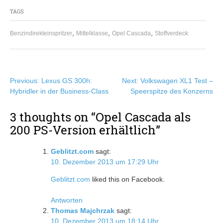
TAGS
,
,
,
Benzindirekteinspritzer
Mittelklasse
Opel Cascada
Stoffverdeck
Beitragsnavigation
Previous:
Lexus GS 300h:
Next:
Volkswagen XL1 Test –
Hybridler in der Business-Class
Speerspitze des Konzerns
3 thoughts on “
Opel Cascada als
200 PS-Version erhältlich
”
Geblitzt.com
sagt:
10. Dezember 2013 um 17:29 Uhr
Geblitzt.com
liked this on Facebook.
Antworten
Thomas Majchrzak
sagt:
10. Dezember 2013 um 18:14 Uhr