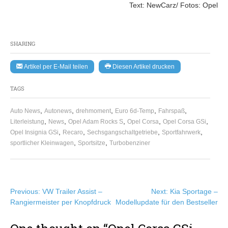
Text: NewCarz/ Fotos: Opel
SHARING
Artikel per E-Mail teilen
Diesen Artikel drucken
TAGS
,
,
,
,
,
Auto News
Autonews
drehmoment
Euro 6d-Temp
Fahrspaß
,
,
,
,
,
Literleistung
News
Opel Adam Rocks S
Opel Corsa
Opel Corsa GSi
,
,
,
,
Opel Insignia GSi
Recaro
Sechsgangschaltgetriebe
Sportfahrwerk
,
,
sportlicher Kleinwagen
Sportsitze
Turbobenziner
Beitragsnavigation
Previous:
VW Trailer Assist –
Next:
Kia Sportage –
Rangiermeister per Knopfdruck
Modellupdate für den Bestseller