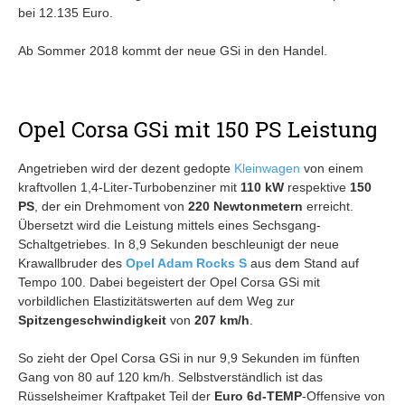
bei 12.135 Euro.
Ab Sommer 2018 kommt der neue GSi in den Handel.
Opel Corsa GSi mit 150 PS Leistung
Angetrieben wird der dezent gedopte
Kleinwagen
von einem
kraftvollen 1,4-Liter-Turbobenziner mit
110 kW
respektive
150
PS
, der ein Drehmoment von
220 Newtonmetern
erreicht.
Übersetzt wird die Leistung mittels eines Sechsgang-
Schaltgetriebes. In 8,9 Sekunden beschleunigt der neue
Krawallbruder des
Opel Adam Rocks S
aus dem Stand auf
Tempo 100. Dabei begeistert der Opel Corsa GSi mit
vorbildlichen Elastizitätswerten auf dem Weg zur
Spitzengeschwindigkeit
von
207 km/h
.
So zieht der Opel Corsa GSi in nur 9,9 Sekunden im fünften
Gang von 80 auf 120 km/h. Selbstverständlich ist das
Rüsselsheimer Kraftpaket Teil der
Euro 6d-TEMP
-Offensive von