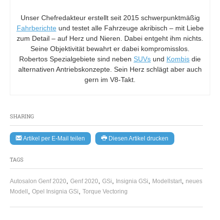
Unser Chefredakteur erstellt seit 2015 schwerpunktmäßig
Fahrberichte
und testet alle Fahrzeuge akribisch – mit Liebe
zum Detail – auf Herz und Nieren. Dabei entgeht ihm nichts.
Seine Objektivität bewahrt er dabei kompromisslos.
Robertos Spezialgebiete sind neben
SUVs
und
Kombis
die
alternativen Antriebskonzepte. Sein Herz schlägt aber auch
gern im V8-Takt.
SHARING
Artikel per E-Mail teilen
Diesen Artikel drucken
TAGS
,
,
,
,
,
Autosalon Genf 2020
Genf 2020
GSi
Insignia GSi
Modellstart
neues
,
,
Modell
Opel Insignia GSi
Torque Vectoring