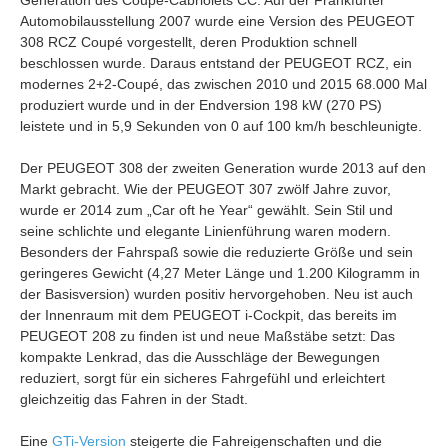
Generation des Coupé-Cabriolets CC. Auf der Frankfurter
Automobilausstellung 2007 wurde eine Version des PEUGEOT
308 RCZ Coupé vorgestellt, deren Produktion schnell
beschlossen wurde. Daraus entstand der PEUGEOT RCZ, ein
modernes 2+2-Coupé, das zwischen 2010 und 2015 68.000 Mal
produziert wurde und in der Endversion 198 kW (270 PS)
leistete und in 5,9 Sekunden von 0 auf 100 km/h beschleunigte.
Der PEUGEOT 308 der zweiten Generation wurde 2013 auf den
Markt gebracht. Wie der PEUGEOT 307 zwölf Jahre zuvor,
wurde er 2014 zum „Car oft he Year“ gewählt. Sein Stil und
seine schlichte und elegante Linienführung waren modern.
Besonders der Fahrspaß sowie die reduzierte Größe und sein
geringeres Gewicht (4,27 Meter Länge und 1.200 Kilogramm in
der Basisversion) wurden positiv hervorgehoben. Neu ist auch
der Innenraum mit dem PEUGEOT i-Cockpit, das bereits im
PEUGEOT 208 zu finden ist und neue Maßstäbe setzt: Das
kompakte Lenkrad, das die Ausschläge der Bewegungen
reduziert, sorgt für ein sicheres Fahrgefühl und erleichtert
gleichzeitig das Fahren in der Stadt.
Eine
GTi-Version
steigerte die Fahreigenschaften und die