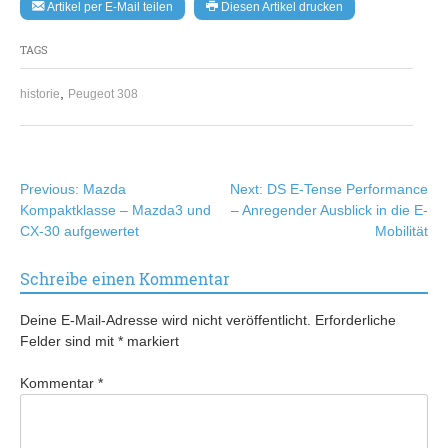
Artikel per E-Mail teilen
Diesen Artikel drucken
TAGS
,
historie
Peugeot 308
Beitragsnavigation
Previous:
Mazda
Next:
DS E-Tense Performance
Kompaktklasse – Mazda3 und
– Anregender Ausblick in die E-
CX-30 aufgewertet
Mobilität
Schreibe einen Kommentar
Deine E-Mail-Adresse wird nicht veröffentlicht.
Erforderliche
Felder sind mit
*
markiert
Kommentar
*