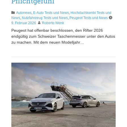
Pflichtgefühl
Autonews
,
E-Auto Tests und News
,
Hochdachkombi Tests und
News
,
Nutzfahrzeug Tests und News
,
Peugeot Tests und News
9. Februar 2026
Roberto Wenk
Peugeot hat offenbar beschlossen, den Rifter 2026
endgültig zum Schweizer Taschenmesser unter den Autos
zu machen. Mit dem neuen Modelljahr…