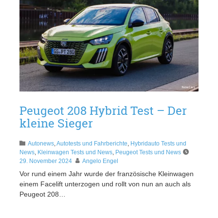
Peugeot 208 Hybrid Test – Der
kleine Sieger
Autonews
,
Autotests und Fahrberichte
,
Hybridauto Tests und
News
,
Kleinwagen Tests und News
,
Peugeot Tests und News
29. November 2024
Angelo Engel
Vor rund einem Jahr wurde der französische Kleinwagen
einem Facelift unterzogen und rollt von nun an auch als
Peugeot 208…