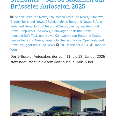
Brüsseler Autosalon 2025
Abarth Tests und News
,
Alfa Romeo Tests und News
,
Autonews
,
Citroën Tests und News
,
DS Automobiles Tests und News
,
E-Auto
Tests und News
,
E-SUV Tests und News
,
Events
,
Fiat Tests und
News
,
Jeep Tests und News
,
Kleinwagen Tests und News
,
Kompakt-SUV Tests und News
,
Kompaktwagen Tests und News
,
Lancia Tests und News
,
Leapmotor Test und News
,
Opel Tests und
News
,
Peugeot Tests und News
20. Dezember 2024
Roberto
Wenk
Der Brüsseler Autosalon, der vom 11. bis 19. Januar 2025
stattfindet, steht in diesem Jahr auch in Halle 5 bei…