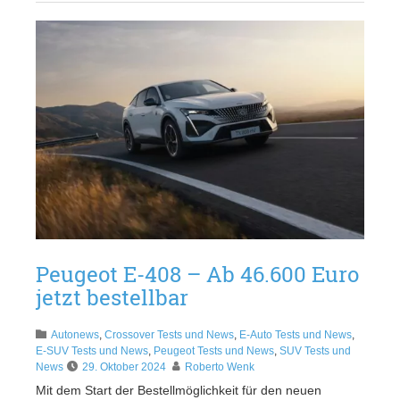
Peugeot E-408 – Ab 46.600 Euro
jetzt bestellbar
Autonews
,
Crossover Tests und News
,
E-Auto Tests und News
,
E-SUV Tests und News
,
Peugeot Tests und News
,
SUV Tests und
News
29. Oktober 2024
Roberto Wenk
Mit dem Start der Bestellmöglichkeit für den neuen