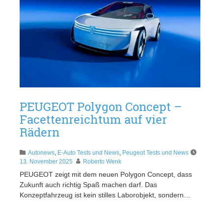
PEUGEOT Polygon Concept –
Facettenreichtum auf vier
Rädern
Autonews
,
E-Auto Tests und News
,
Peugeot Tests und News
13. November 2025
Roberto Wenk
PEUGEOT zeigt mit dem neuen Polygon Concept, dass
Zukunft auch richtig Spaß machen darf. Das
Konzeptfahrzeug ist kein stilles Laborobjekt, sondern…