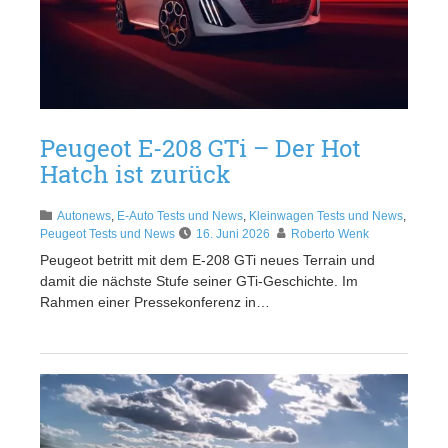
Peugeot E-208 GTi – Der Hot
Hatch ist zurück
Autonews
,
E-Auto Tests und News
,
Kleinwagen Tests und News
,
Peugeot Tests und News
16. Juni 2026
Roberto Wenk
Peugeot betritt mit dem E-208 GTi neues Terrain und
damit die nächste Stufe seiner GTi-Geschichte. Im
Rahmen einer Pressekonferenz in…