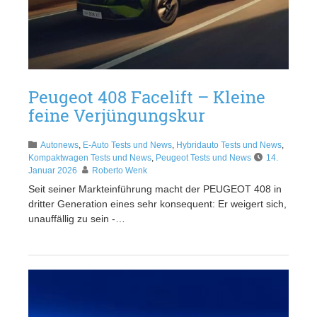
Peugeot 408 Facelift – Kleine
feine Verjüngungskur
Autonews
,
E-Auto Tests und News
,
Hybridauto Tests und News
,
Kompaktwagen Tests und News
,
Peugeot Tests und News
14.
Januar 2026
Roberto Wenk
Seit seiner Markteinführung macht der PEUGEOT 408 in
dritter Generation eines sehr konsequent: Er weigert sich,
unauffällig zu sein -…