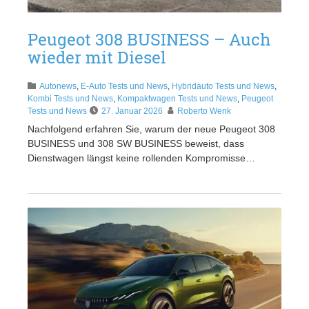
Peugeot 308 BUSINESS – Auch
wieder mit Diesel
Autonews
,
E-Auto Tests und News
,
Hybridauto Tests und News
,
Kombi Tests und News
,
Kompaktwagen Tests und News
,
Peugeot
Tests und News
27. Januar 2026
Roberto Wenk
Nachfolgend erfahren Sie, warum der neue Peugeot 308
BUSINESS und 308 SW BUSINESS beweist, dass
Dienstwagen längst keine rollenden Kompromisse…