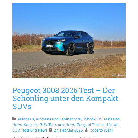
Peugeot 3008 2026 Test – Der
Schönling unter den Kompakt-
SUVs
Autonews
,
Autotests und Fahrberichte
,
Hybrid-SUV Tests und
News
,
Kompakt-SUV Tests und News
,
Peugeot Tests und News
,
SUV Tests und News
27. Februar 2026
Roberto Wenk