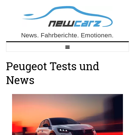
Skip
to
content
News. Fahrberichte. Emotionen.
NewCarz.de
Peugeot Tests und
News