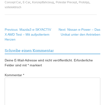
,
,
,
,
,
Concept Car
E-Car
Konzeptfahrzeug
Polestar Precept
Prototyp
vollelektrisch
Beitragsnavigation
Previous:
Mazda3 e-SKYACTIV
Next:
Nissan e-Power – Das
X AWD Test – Mit aufpoliertem
Unikat unter den Antrieben
Herzen
Schreibe einen Kommentar
Deine E-Mail-Adresse wird nicht veröffentlicht.
Erforderliche
Felder sind mit
*
markiert
Kommentar
*