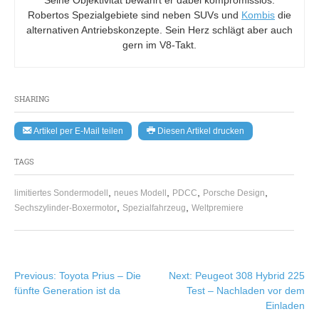
Seine Objektivität bewahrt er dabei kompromisslos.
Robertos Spezialgebiete sind neben SUVs und
Kombis
die
alternativen Antriebskonzepte. Sein Herz schlägt aber auch
gern im V8-Takt.
SHARING
Artikel per E-Mail teilen
Diesen Artikel drucken
TAGS
,
,
,
,
limitiertes Sondermodell
neues Modell
PDCC
Porsche Design
,
,
Sechszylinder-Boxermotor
Spezialfahrzeug
Weltpremiere
Beitragsnavigation
Previous:
Toyota Prius – Die
Next:
Peugeot 308 Hybrid 225
fünfte Generation ist da
Test – Nachladen vor dem
Einladen