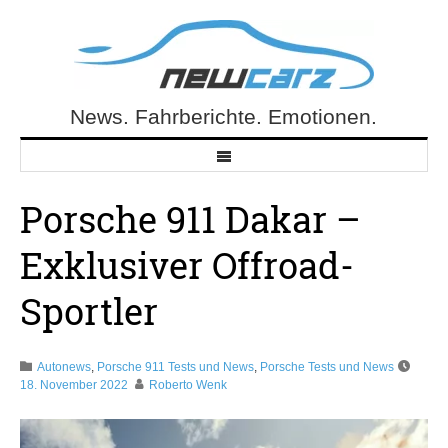
Skip
to
content
News. Fahrberichte. Emotionen.
NewCarz.de
Porsche 911 Dakar –
Exklusiver Offroad-
Sportler
Autonews
,
Porsche 911 Tests und News
,
Porsche Tests und News
18. November 2022
Roberto Wenk