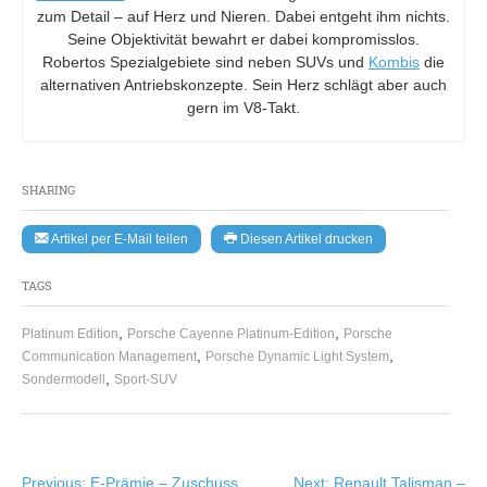
zum Detail – auf Herz und Nieren. Dabei entgeht ihm nichts.
Seine Objektivität bewahrt er dabei kompromisslos.
Robertos Spezialgebiete sind neben SUVs und
Kombis
die
alternativen Antriebskonzepte. Sein Herz schlägt aber auch
gern im V8-Takt.
SHARING
Artikel per E-Mail teilen
Diesen Artikel drucken
TAGS
,
,
Platinum Edition
Porsche Cayenne Platinum-Edition
Porsche
,
,
Communication Management
Porsche Dynamic Light System
,
Sondermodell
Sport-SUV
Beitragsnavigation
Previous:
E-Prämie – Zuschuss
Next:
Renault Talisman –