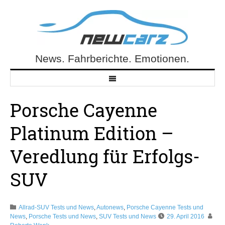
Skip
to
content
News. Fahrberichte. Emotionen.
NewCarz.de
Porsche Cayenne
Platinum Edition –
Veredlung für Erfolgs-
SUV
Allrad-SUV Tests und News
,
Autonews
,
Porsche Cayenne Tests und
News
,
Porsche Tests und News
,
SUV Tests und News
29. April 2016