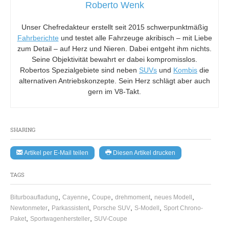
Roberto Wenk
Unser Chefredakteur erstellt seit 2015 schwerpunktmäßig
Fahrberichte
und testet alle Fahrzeuge akribisch – mit Liebe
zum Detail – auf Herz und Nieren. Dabei entgeht ihm nichts.
Seine Objektivität bewahrt er dabei kompromisslos.
Robertos Spezialgebiete sind neben
SUVs
und
Kombis
die
alternativen Antriebskonzepte. Sein Herz schlägt aber auch
gern im V8-Takt.
SHARING
Artikel per E-Mail teilen
Diesen Artikel drucken
TAGS
,
,
,
,
,
Biturboaufladung
Cayenne
Coupe
drehmoment
neues Modell
,
,
,
,
Newtonmeter
Parkassistent
Porsche SUV
S-Modell
Sport Chrono-
,
,
Paket
Sportwagenhersteller
SUV-Coupe